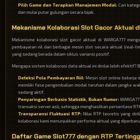
Pilih Game dan Terapkan Manajemen Modal:
Cari katego
dan mulai putar gulungan secara bijak.
Mekanisme Kolaborasi Slot Gacor Aktual 
Mekanisme kolaborasi slot gacor aktual di WARGA777 menga
pembayaran riil dari berbagai mesin slot secara aktual (real-t
yang sedang berada dalam siklus variansi positif.
Mengapa sistem kolaborasi data aktual ini dinilai lebih efektif? 
Deteksi Pola Pembayaran Riil:
Mesin slot online bekerja
memiliki fase pengembalian modal taruhan dalam jangka wa
sedang aktif.
Penyaringan Berbasis Statistik, Bukan Rumor:
WARGA777 
transaksi server asli, sehingga menghasilkan persentase R
Transparansi Fluktuasi RTP:
Nilai RTP teoretis yang diri
kolaborasi kami menunjukkan performa aktual yang diperbaru
Daftar Game Slot777 dengan RTP Tertinggi 