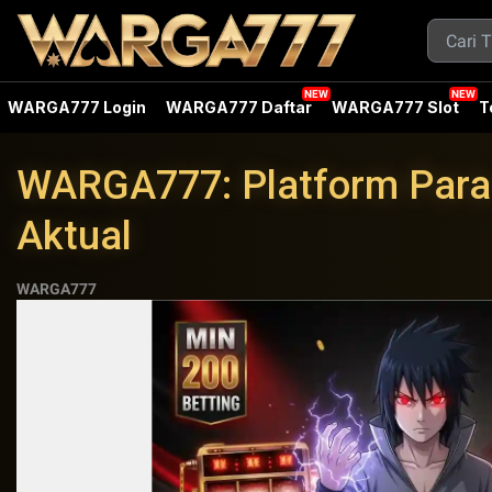
WARGA777 Login
WARGA777 Daftar
WARGA777 Slot
T
WARGA777: Platform Para 
Aktual
WARGA777