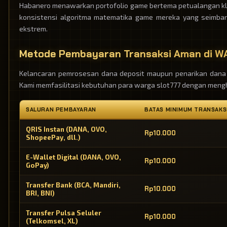
Habanero menawarkan portofolio game bertema petualangan klasi
konsistensi algoritma matematika game mereka yang seimban
ekstrem.
Metode Pembayaran Transaksi Aman di 
Kelancaran pemrosesan dana deposit maupun penarikan dana (w
Kami memfasilitasi kebutuhan para warga slot777 dengan mengh
SALURAN PEMBAYARAN
BATAS MINIMUM TRANSAKS
QRIS Instan (DANA, OVO,
Rp10.000
ShopeePay, dll.)
E-Wallet Digital (DANA, OVO,
Rp10.000
GoPay)
Transfer Bank (BCA, Mandiri,
Rp10.000
BRI, BNI)
Transfer Pulsa Seluler
Rp10.000
(Telkomsel, XL)