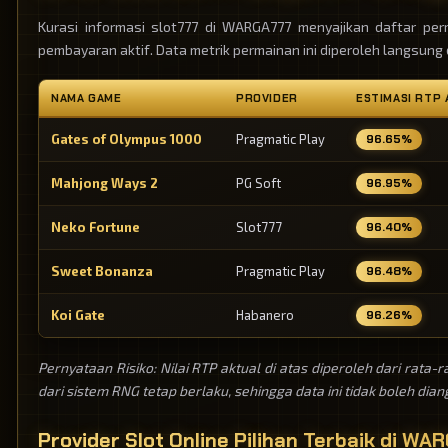
Kurasi informasi slot777 di WARGA777 menyajikan daftar per
pembayaran aktif. Data metrik permainan ini diperoleh langsung d
NAMA GAME
PROVIDER
ESTIMASI RTP
Gates of Olympus 1000
Pragmatic Play
96.65%
Mahjong Ways 2
PG Soft
96.95%
Neko Fortune
Slot777
96.40%
Sweet Bonanza
Pragmatic Play
96.48%
Koi Gate
Habanero
96.26%
Pernyataan Risiko: Nilai RTP aktual di atas diperoleh dari rata
dari sistem RNG tetap berlaku, sehingga data ini tidak boleh d
Provider Slot Online Pilihan Terbaik di WA