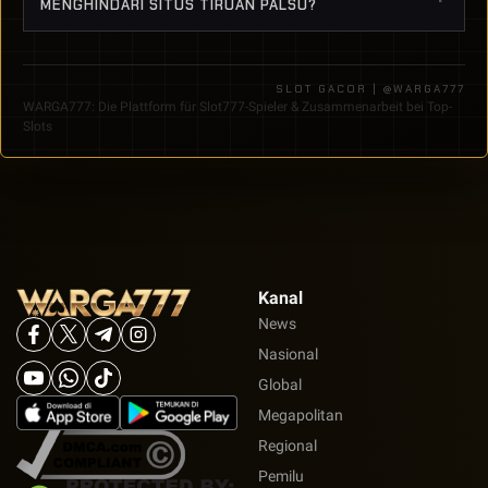
pengisian tiket formulir deposit yang tidak sesuai
MENGHINDARI SITUS TIRUAN PALSU?
generator angka acak (RNG), hasil putaran
dengan nominal transfer asli, sistem perbankan
individual jangka pendek tetap bergantung
Pastikan Anda selalu login atau bertransaksi
sedang offline atau mengalami pemeliharaan rutin,
sepenuhnya pada faktor keberuntungan.
melalui tautan domain resmi atau link alternatif
atau Anda salah mengirimkan nominal unik
SLOT GACOR | @WARGA777
sah yang dirilis oleh saluran komunikasi resmi
verifikasi. Hubungi tim CS kami via Live Chat 24 jam
WARGA777: Die Plattform für Slot777-Spieler & Zusammenarbeit bei Top-
WARGA777. Periksa juga apakah browser Anda
Slots
untuk verifikasi manual.
menampilkan ikon gembok terkunci yang
menandakan penggunaan protokol enkripsi data
HTTPS aman.
Kanal
News
Nasional
Global
Megapolitan
Regional
Pemilu