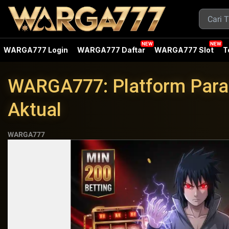
WARGA777 Login
WARGA777 Daftar
WARGA777 Slot
T
WARGA777: Platform Para 
Aktual
WARGA777