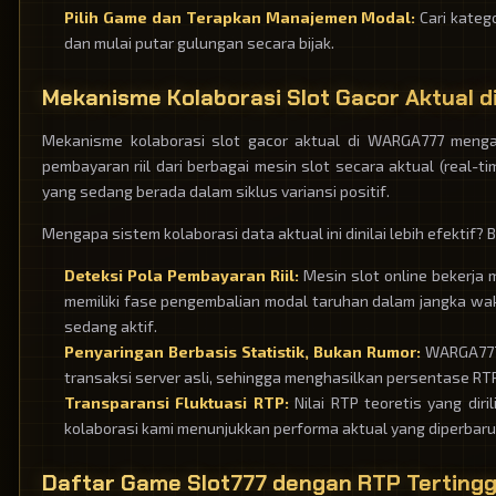
Pilih Game dan Terapkan Manajemen Modal:
Cari katego
dan mulai putar gulungan secara bijak.
Mekanisme Kolaborasi Slot Gacor Aktual 
Mekanisme kolaborasi slot gacor aktual di WARGA777 menga
pembayaran riil dari berbagai mesin slot secara aktual (real-t
yang sedang berada dalam siklus variansi positif.
Mengapa sistem kolaborasi data aktual ini dinilai lebih efektif? 
Deteksi Pola Pembayaran Riil:
Mesin slot online bekerja
memiliki fase pengembalian modal taruhan dalam jangka wa
sedang aktif.
Penyaringan Berbasis Statistik, Bukan Rumor:
WARGA777 
transaksi server asli, sehingga menghasilkan persentase R
Transparansi Fluktuasi RTP:
Nilai RTP teoretis yang diri
kolaborasi kami menunjukkan performa aktual yang diperbaru
Daftar Game Slot777 dengan RTP Tertinggi 