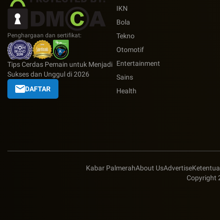
IKN
Bola
Penghargaan dan sertifikat:
Tekno
Otomotif
Entertainment
Tips Cerdas Pemain untuk Menjadi
Sukses dan Unggul di 2026
Sains
DAFTAR
Health
Kabar Palmerah
About Us
Advertise
Ketentu
Copyright 