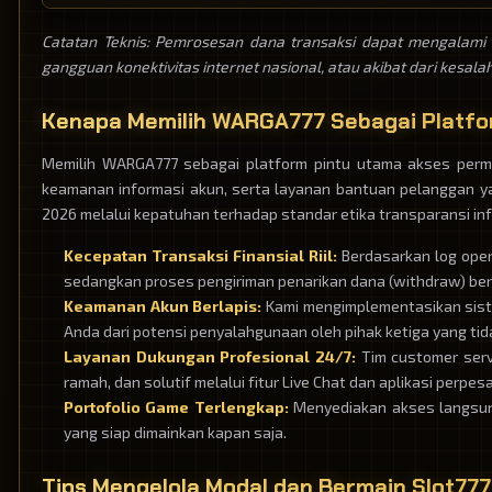
Catatan Teknis: Pemrosesan dana transaksi dapat mengalami 
gangguan konektivitas internet nasional, atau akibat dari kesal
Kenapa Memilih WARGA777 Sebagai Platfor
Memilih WARGA777 sebagai platform pintu utama akses permai
keamanan informasi akun, serta layanan bantuan pelanggan yan
2026 melalui kepatuhan terhadap standar etika transparansi inf
Kecepatan Transaksi Finansial Riil:
Berdasarkan log oper
sedangkan proses pengiriman penarikan dana (withdraw) berk
Keamanan Akun Berlapis:
Kami mengimplementasikan siste
Anda dari potensi penyalahgunaan oleh pihak ketiga yang ti
Layanan Dukungan Profesional 24/7:
Tim customer serv
ramah, dan solutif melalui fitur Live Chat dan aplikasi perpes
Portofolio Game Terlengkap:
Menyediakan akses langsung 
yang siap dimainkan kapan saja.
Tips Mengelola Modal dan Bermain Slot77