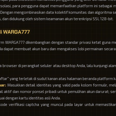
terisolasi, para pengguna dapat memanfaatkan platform ini sebagai
al. Dengan mengombinasikan data kolektif komunitas dan algoritma 
s, dan didukung oleh sistem keamanan akun terenkripsi SSL 128-bit.
di WARGA777
tform WARGA777 dikembangkan dengan standar privasi ketat guna me
Anda dapat membuat akun baru dan mengakses lobi permainan secar
 browser di perangkat seluler atau desktop Anda, lalu kunjungi ala
aftar" yang terletak di sudut kanan atas halaman beranda platform k
ar:
Masukkan detail identitas yang valid pada kolom formulir, mel
il aktif dan nomor ponsel pribadi untuk pemulihan akun darurat; s
ai dengan kartu identitas asli Anda.
kode verifikasi captcha yang muncul pada layar untuk memastikan