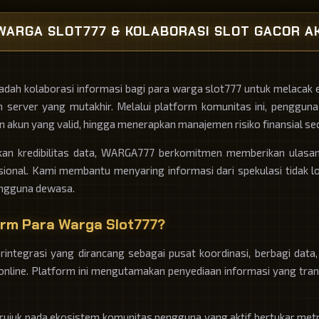
WARGA SLOT777 & KOLABORASI SLOT GACOR A
dah kolaborasi informasi bagi para warga slot777 untuk melacak 
n server yang mutakhir. Melalui platform komunitas ini, pengg
an akun yang valid, hingga menerapkan manajemen risiko finansial s
n kredibilitas data, WARGA777 berkomitmen memberikan ulasan ob
sional. Kami membantu menyaring informasi dari spekulasi tidak 
engguna dewasa.
orm Para Warga Slot777?
ntegrasi yang dirancang sebagai pusat koordinasi, berbagi data,
online. Platform ini mengutamakan penyediaan informasi yang tran
juk pada ekosistem komunitas pengguna yang aktif bertukar metr