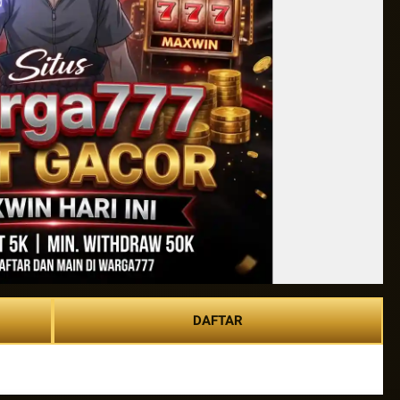
DAFTAR