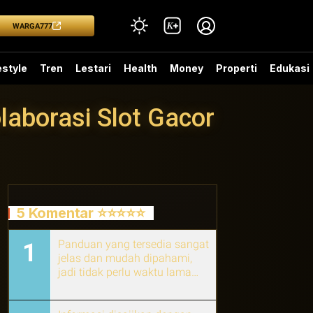
WARGA777
estyle
Tren
Lestari
Health
Money
Properti
Edukasi
aborasi Slot Gacor
5 Komentar ⭐⭐⭐⭐⭐
Panduan yang tersedia sangat
1
jelas dan mudah dipahami,
jadi tidak perlu waktu lama
untuk menemukan informasi
yang dibutuhkan.