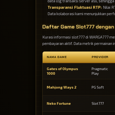
data log transaksi server asli, sehing
Transparansi Fluktuasi RTP:
Nilai R
Data kolaborasi kami menunjukkan perf
Daftar Game Slot777 dengan R
Kurasi informasi slot777 di WARGA777 men
pembayaran aktif. Data metrik permainan in
NAMA GAME
PROVIDER
Gates of Olympus
Pragmatic
1000
Play
Mahjong Ways 2
PG Soft
Neko Fortune
Slot777