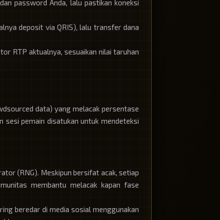
an password Anda, lalu pastikan koneksi
nya deposit via QRIS), lalu transfer dana
ator RTP aktualnya, sesuaikan nilai taruhan
owdsourced data) yang melacak persentase
buan sesi pemain disatukan untuk mendeteksi
or (RNG). Meskipun bersifat acak, setiap
komunitas membantu melacak kapan fase
ing beredar di media sosial menggunakan