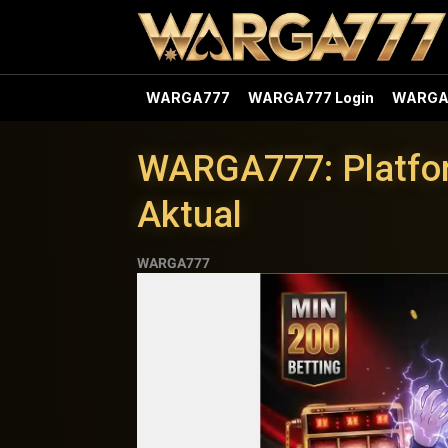
WARGA777
WARGA777 Login
WARGA7
WARGA777: Platfor
Aktual
WARGA777