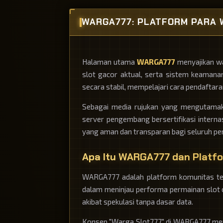
WARGA777: PLATFORM PARA 
Halaman utama
WARGA777
menyajikan wa
slot gacor aktual, serta sistem keamana
secara stabil, mempelajari cara pendaftar
Sebagai media rujukan yang mengutamaka
server pengembang bersertifikasi interna
yang aman dan transparan bagi seluruh p
Apa Itu WARGA777 dan Platf
WARGA777 adalah platform komunitas teri
dalam meninjau performa permainan slot 
akibat spekulasi tanpa dasar data.
Konsep "Warga Slot777" di WARGA777 meru