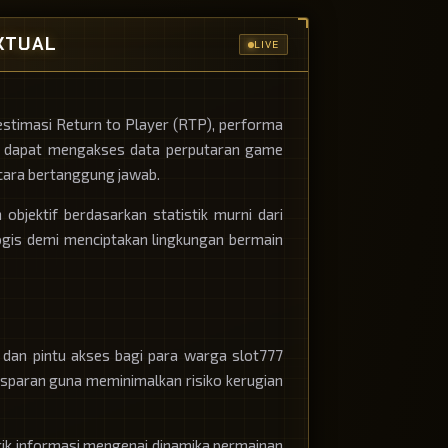
KTUAL
LIVE
estimasi Return to Player (RTP), performa
una dapat mengakses data perputaran game
ecara bertanggung jawab.
jektif berdasarkan statistik murni dari
logis demi menciptakan lingkungan bermain
 dan pintu akses bagi para warga slot777
sparan guna meminimalkan risiko kerugian
ik informasi mengenai dinamika permainan