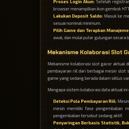
Proses Login Akun:
Setelah registra
browser menampilkan ikon gembok HTTP
Lakukan Deposit Saldo:
Masuk ke men
sesuai nominal minimum.
Pilih Game dan Terapkan Manajeme
awal, dan mulai putar gulungan secara bi
Mekanisme Kolaborasi Slot G
Mekanisme kolaborasi slot gacor aktual 
pembayaran riil dari berbagai mesin slot s
game yang sedang berada dalam siklus varia
Mengapa sistem kolaborasi data aktual ini di
Deteksi Pola Pembayaran Riil:
Mesin 
mesin memiliki fase pengembalian m
pengembalian tersebut sedang aktif.
Penyaringan Berbasis Statistik, Bu