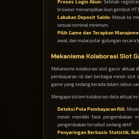
Proses Login Akun:
Setelah registra
browser menampilkan ikon gembok HTTP
Lakukan Deposit Saldo:
Masuk ke men
sesuai nominal minimum.
Pilih Game dan Terapkan Manajeme
awal, dan mulai putar gulungan secara bi
Mekanisme Kolaborasi Slot G
Mekanisme kolaborasi slot gacor aktual 
pembayaran riil dari berbagai mesin slot s
game yang sedang berada dalam siklus varia
Mengapa sistem kolaborasi data aktual ini di
Deteksi Pola Pembayaran Riil:
Mesin 
mesin memiliki fase pengembalian m
pengembalian tersebut sedang aktif.
Penyaringan Berbasis Statistik, Bu