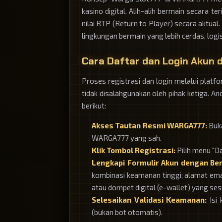
kasino digital. Alih-alih bermain secara 
nilai RTP (Return to Player) secara aktu
lingkungan bermain yang lebih cerdas, logi
Cara Daftar dan Login Akun 
Proses registrasi dan login melalui pla
tidak disalahgunakan oleh pihak ketiga. 
berikut:
Akses Tautan Resmi WARGA777:
Buka
WARGA777 yang sah.
Klik Tombol Registrasi:
Pilih menu "D
Lengkapi Formulir Akun dengan Ben
kombinasi keamanan tinggi; alamat ema
atau dompet digital (e-wallet) yang sesu
Selesaikan Validasi Keamanan:
Isi 
(bukan bot otomatis).