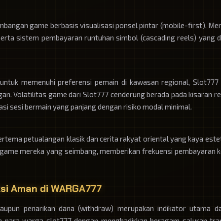
angan game berbasis visualisasi ponsel pintar (mobile-first). Mer
, serta sistem pembayaran runtuhan simbol (cascading reels) yang 
 untuk memenuhi preferensi pemain di kawasan regional, Slot777
n. Volatilitas game dari Slot777 cenderung berada pada kisaran r
si sesi bermain yang panjang dengan risiko modal minimal.
ma petualangan klasik dan cerita rakyat oriental yang kaya estet
a game mereka yang seimbang, memberikan frekuensi pembayaran 
si Aman di WARGA777
pun penarikan dana (withdraw) merupakan indikator utama dari k
n para warga slot777 dengan menghadirkan beragam saluran tran