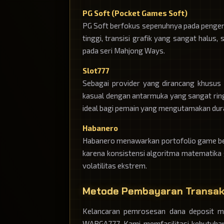
PG Soft (Pocket Games Soft)
PG Soft berfokus sepenuhnya pada pengemb
tinggi, transisi grafik yang sangat halus
pada seri Mahjong Ways.
Slot777
Sebagai provider yang dirancang khusus
kasual dengan antarmuka yang sangat ringa
ideal bagi pemain yang mengutamakan dura
Habanero
Habanero menawarkan portofolio game berte
karena konsistensi algoritma matematik
volatilitas ekstrem.
Metode Pembayaran Transak
Kelancaran pemrosesan dana deposit mau
WARGA777. Kami memfasilitasi kebutuha