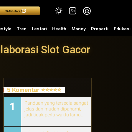
WARGA777
estyle
Tren
Lestari
Health
Money
Properti
Edukasi
aborasi Slot Gacor
5 Komentar ⭐⭐⭐⭐⭐
Panduan yang tersedia sangat
1
jelas dan mudah dipahami,
jadi tidak perlu waktu lama
untuk menemukan informasi
yang dibutuhkan.