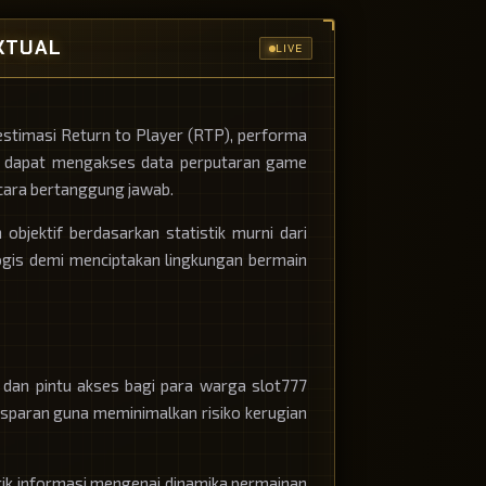
KTUAL
LIVE
estimasi Return to Player (RTP), performa
una dapat mengakses data perputaran game
ecara bertanggung jawab.
jektif berdasarkan statistik murni dari
logis demi menciptakan lingkungan bermain
 dan pintu akses bagi para warga slot777
sparan guna meminimalkan risiko kerugian
ik informasi mengenai dinamika permainan