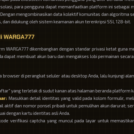
terisolasi, para pengguna dapat memanfaatkan platform ini sebagai
al. Dengan mengombinasikan data kolektif komunitas dan algoritma 
s, dan didukung oleh sistem keamanan akun terenkripsi SSL 128-bit.
di WARGA777
tform WARGA777 dikembangkan dengan standar privasi ketat guna me
Anda dapat membuat akun baru dan mengakses lobi permainan secar
 browser di perangkat seluler atau desktop Anda, lalu kunjungi ala
aftar" yang terletak di sudut kanan atas halaman beranda platform k
ar:
Masukkan detail identitas yang valid pada kolom formulir, mel
il aktif dan nomor ponsel pribadi untuk pemulihan akun darurat; s
ai dengan kartu identitas asli Anda.
kode verifikasi captcha yang muncul pada layar untuk memastikan