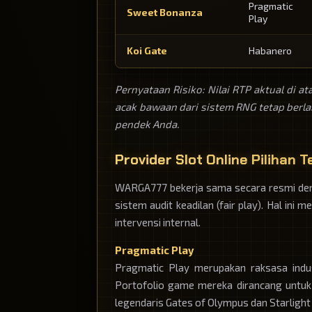
Pragmatic
Sweet Bonanza
Play
Koi Gate
Habanero
Pernyataan Risiko: Nilai RTP aktual di a
acak bawaan dari sistem RNG tetap berla
pendek Anda.
Provider Slot Online Pilihan 
WARGA777 bekerja sama secara resmi deng
sistem audit keadilan (fair play). Hal in
intervensi internal.
Pragmatic Play
Pragmatic Play merupakan raksasa indust
Portofolio game mereka dirancang untuk 
legendaris Gates of Olympus dan Starlight