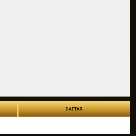
DAFTAR