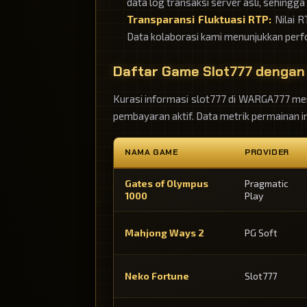
data log transaksi server asli, sehing
Transparansi Fluktuasi RTP:
Nilai R
Data kolaborasi kami menunjukkan perf
Daftar Game Slot777 dengan R
Kurasi informasi slot777 di WARGA777 men
pembayaran aktif. Data metrik permainan in
NAMA GAME
PROVIDER
Gates of Olympus
Pragmatic
1000
Play
Mahjong Ways 2
PG Soft
Neko Fortune
Slot777