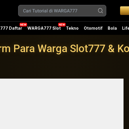
77 Daftar
WARGA777 Slot
Tekno
Otomotif
Bola
Lif
m Para Warga Slot777 & Kol