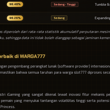
96.48%
Tumble &
Sedang - Tinggi
Expanding
96.26%
Sedang
tas diperoleh dari rata-rata statistik akumulatif perputaran mesi
ku, sehingga data ini tidak boleh dianggap sebagai jaminan kem
Terbaik di WARGA777
an pengembang perangkat lunak (software provider) internasiona
i memastikan bahwa semua taruhan para warga slot777 diproses secar
ri iGaming yang sangat dikenal lewat inovasi fitur mekanis pen
pemain yang menyukai tantangan volatilitas tinggi serta potensi 
 Princess.