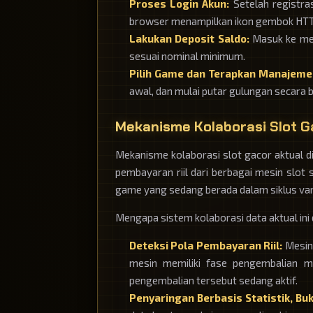
Proses Login Akun:
Setelah registra
browser menampilkan ikon gembok HTTP
Lakukan Deposit Saldo:
Masuk ke men
sesuai nominal minimum.
Pilih Game dan Terapkan Manajeme
awal, dan mulai putar gulungan secara bi
Mekanisme Kolaborasi Slot G
Mekanisme kolaborasi slot gacor aktual 
pembayaran riil dari berbagai mesin slot s
game yang sedang berada dalam siklus varia
Mengapa sistem kolaborasi data aktual ini di
Deteksi Pola Pembayaran Riil:
Mesin 
mesin memiliki fase pengembalian m
pengembalian tersebut sedang aktif.
Penyaringan Berbasis Statistik, Bu