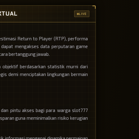
KTUAL
LIVE
estimasi Return to Player (RTP), performa
una dapat mengakses data perputaran game
ecara bertanggung jawab.
jektif berdasarkan statistik murni dari
logis demi menciptakan lingkungan bermain
 dan pintu akses bagi para warga slot777
sparan guna meminimalkan risiko kerugian
ik informasi mengenai dinamika permainan