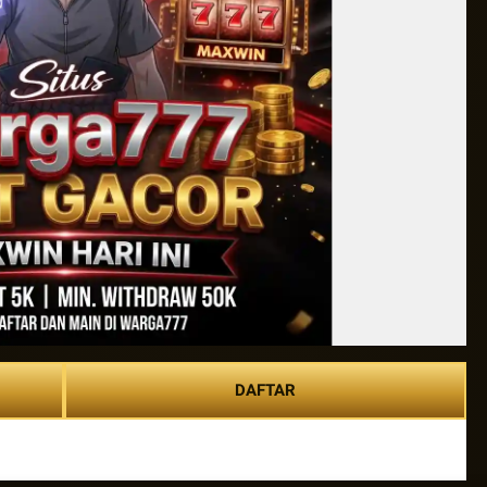
DAFTAR