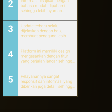
Informasi disajikan dengan
2
bahasa mudah dipahami
sehingga lebih nyaman
dibaca dan tidak
membingungkan.
Update terbaru selalu
3
dijelaskan dengan baik,
membuat pengguna lebih
mudah mengikuti
perkembangan setiap
permainan yang ada.
Platform ini memiliki design
4
mengesankan dengan fitur
yang berjalan lancar, sehingga
pengalaman pengguna terasa
lebih nyaman.
Pelayanannya sangat
5
responsif dan informasi yang
diberikan juga detail, sehingga
membantu pengguna
mendapatkan jawaban yang
dibutuhkan.