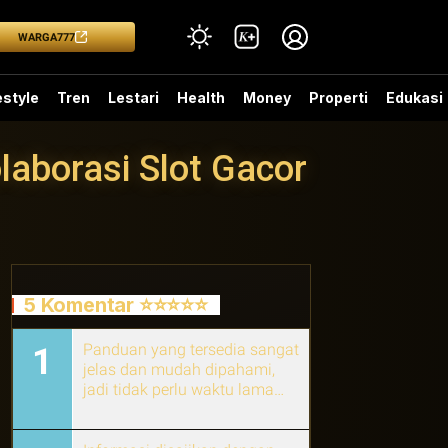
WARGA777
estyle
Tren
Lestari
Health
Money
Properti
Edukasi
aborasi Slot Gacor
5 Komentar ⭐⭐⭐⭐⭐
Panduan yang tersedia sangat
1
jelas dan mudah dipahami,
jadi tidak perlu waktu lama
untuk menemukan informasi
yang dibutuhkan.