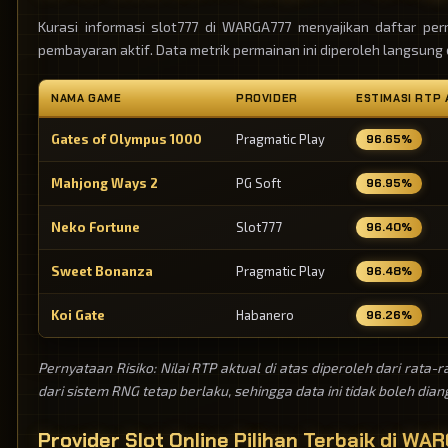
Kurasi informasi slot777 di WARGA777 menyajikan daftar per
pembayaran aktif. Data metrik permainan ini diperoleh langsung d
NAMA GAME
PROVIDER
ESTIMASI RTP
Gates of Olympus 1000
Pragmatic Play
96.65%
Mahjong Ways 2
PG Soft
96.95%
Neko Fortune
Slot777
96.40%
Sweet Bonanza
Pragmatic Play
96.48%
Koi Gate
Habanero
96.26%
Pernyataan Risiko: Nilai RTP aktual di atas diperoleh dari rata
dari sistem RNG tetap berlaku, sehingga data ini tidak boleh d
Provider Slot Online Pilihan Terbaik di WA