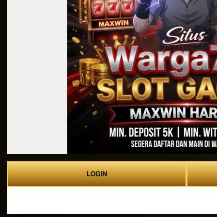
LOGIN