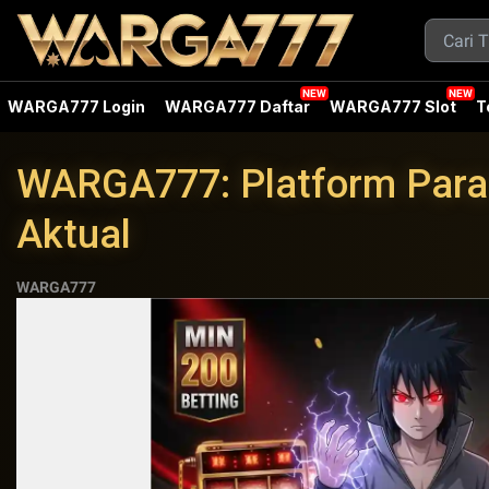
WARGA777 Login
WARGA777 Daftar
WARGA777 Slot
T
WARGA777: Platform Para 
Aktual
WARGA777