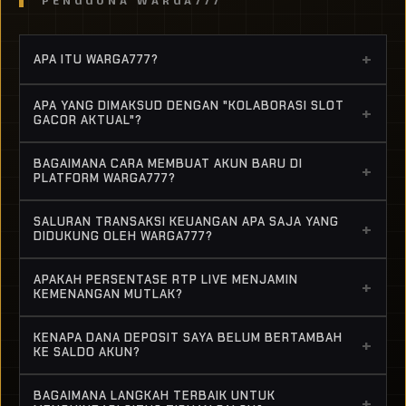
PENGGUNA WARGA777
+
APA ITU WARGA777?
WARGA777 adalah platform komunitas terpercaya
APA YANG DIMAKSUD DENGAN "KOLABORASI SLOT
+
2026 yang menyajikan wadah kolaborasi informasi
GACOR AKTUAL"?
bagi para warga slot777 untuk mengakses data
Merupakan sistem pengumpulan data kolektif dari
RTP live aktual, ulasan provider game online
BAGAIMANA CARA MEMBUAT AKUN BARU DI
+
aktivitas putaran ribuan pemain di platform
PLATFORM WARGA777?
ternama, serta panduan keamanan akun demi
WARGA777 untuk melacak frekuensi pembayaran
kenyamanan sesi bermain Anda.
Registrasi sangat mudah. Kunjungi situs resmi
riil dari berbagai mesin slot secara aktual (real-
SALURAN TRANSAKSI KEUANGAN APA SAJA YANG
+
WARGA777, klik menu "Daftar" di sudut kanan atas
DIDUKUNG OLEH WARGA777?
time), membantu para pengguna menyaring game
beranda, isi kolom formulir dengan data pribadi asli
yang sedang dalam fase variansi positif.
Kami mendukung berbagai pilihan gerbang
yang valid (username, password, email, kontak HP,
APAKAH PERSENTASE RTP LIVE MENJAMIN
+
transaksi elektronik terkemuka yang aman,
KEMENANGAN MUTLAK?
dan detail bank/e-wallet), lalu selesaikan sistem
meliputi transfer bank lokal terkemuka (BCA,
verifikasi captcha keamanan.
Sama sekali tidak. RTP (Return to Player)
Mandiri, BRI, BNI), pemrosesan instan lewat kode
KENAPA DANA DEPOSIT SAYA BELUM BERTAMBAH
+
merupakan indikator estimasi statistik jangka
KE SALDO AKUN?
QRIS cepat, transfer saldo e-wallet (DANA, OVO,
panjang dari pengembalian mesin kepada pemain.
GoPay), serta deposit pulsa kartu seluler
Keterlambatan saldo biasanya dipicu oleh
Dikarenakan sistem game bekerja menggunakan
BAGAIMANA LANGKAH TERBAIK UNTUK
Telkomsel dan XL.
+