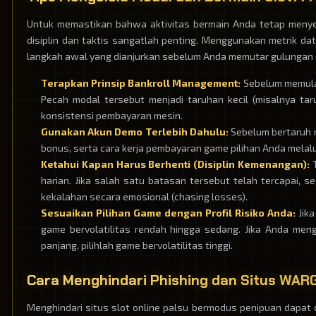
Untuk memastikan bahwa aktivitas bermain Anda tetap menyen
disiplin dan taktis sangatlah penting. Menggunakan metrik data
langkah awal yang dianjurkan sebelum Anda memutar gulungan 
Terapkan Prinsip Bankroll Management:
Sebelum memulai
Pecah modal tersebut menjadi taruhan kecil (misalnya ta
konsistensi pembayaran mesin.
Gunakan Akun Demo Terlebih Dahulu:
Sebelum bertaruh m
bonus, serta cara kerja pembayaran game pilihan Anda melalu
Ketahui Kapan Harus Berhenti (Disiplin Kemenangan):
T
harian. Jika salah satu batasan tersebut telah tercapai, s
kekalahan secara emosional (chasing losses).
Sesuaikan Pilihan Game dengan Profil Risiko Anda:
Jika
game bervolatilitas rendah hingga sedang. Jika Anda me
panjang, pilihlah game bervolatilitas tinggi.
Cara Menghindari Phishing dan Situs WAR
Menghindari situs slot online palsu bermodus penipuan dapat 