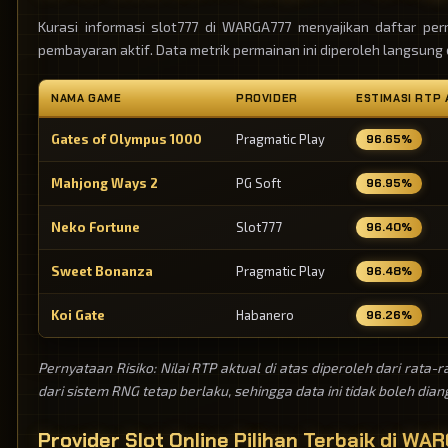
Kurasi informasi slot777 di WARGA777 menyajikan daftar per
pembayaran aktif. Data metrik permainan ini diperoleh langsung d
NAMA GAME
PROVIDER
ESTIMASI RTP
Gates of Olympus 1000
Pragmatic Play
96.65%
Mahjong Ways 2
PG Soft
96.95%
Neko Fortune
Slot777
96.40%
Sweet Bonanza
Pragmatic Play
96.48%
Koi Gate
Habanero
96.26%
Pernyataan Risiko: Nilai RTP aktual di atas diperoleh dari rata
dari sistem RNG tetap berlaku, sehingga data ini tidak boleh d
Provider Slot Online Pilihan Terbaik di WA