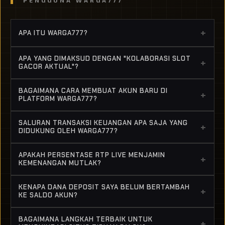
PENGGUNA WARGA777
+
APA ITU WARGA777?
WARGA777 adalah platform komunitas terpercaya
APA YANG DIMAKSUD DENGAN "KOLABORASI SLOT
+
2026 yang menyajikan wadah kolaborasi informasi
GACOR AKTUAL"?
bagi para warga slot777 untuk mengakses data
Merupakan sistem pengumpulan data kolektif dari
RTP live aktual, ulasan provider game online
BAGAIMANA CARA MEMBUAT AKUN BARU DI
+
aktivitas putaran ribuan pemain di platform
PLATFORM WARGA777?
ternama, serta panduan keamanan akun demi
WARGA777 untuk melacak frekuensi pembayaran
kenyamanan sesi bermain Anda.
Registrasi sangat mudah. Kunjungi situs resmi
riil dari berbagai mesin slot secara aktual (real-
SALURAN TRANSAKSI KEUANGAN APA SAJA YANG
+
WARGA777, klik menu "Daftar" di sudut kanan atas
DIDUKUNG OLEH WARGA777?
time), membantu para pengguna menyaring game
beranda, isi kolom formulir dengan data pribadi asli
yang sedang dalam fase variansi positif.
Kami mendukung berbagai pilihan gerbang
yang valid (username, password, email, kontak HP,
APAKAH PERSENTASE RTP LIVE MENJAMIN
+
transaksi elektronik terkemuka yang aman,
KEMENANGAN MUTLAK?
dan detail bank/e-wallet), lalu selesaikan sistem
meliputi transfer bank lokal terkemuka (BCA,
verifikasi captcha keamanan.
Sama sekali tidak. RTP (Return to Player)
Mandiri, BRI, BNI), pemrosesan instan lewat kode
KENAPA DANA DEPOSIT SAYA BELUM BERTAMBAH
+
merupakan indikator estimasi statistik jangka
KE SALDO AKUN?
QRIS cepat, transfer saldo e-wallet (DANA, OVO,
panjang dari pengembalian mesin kepada pemain.
GoPay), serta deposit pulsa kartu seluler
Keterlambatan saldo biasanya dipicu oleh
Dikarenakan sistem game bekerja menggunakan
BAGAIMANA LANGKAH TERBAIK UNTUK
Telkomsel dan XL.
+