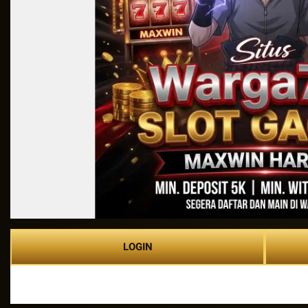
LOGIN