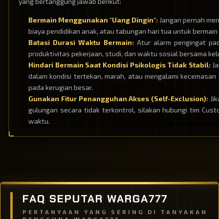
yang bertanggung jawab berikut:
Bermain Menggunakan "Uang Dingin":
Jangan pernah meny
biaya pendidikan anak, atau tabungan hari tua untuk bermain 
Batasi Durasi Waktu Bermain:
Atur alarm pengingat pad
produktivitas pekerjaan, studi, dan waktu sosial bersama kel
Hindari Bermain Saat Kondisi Psikologis Tidak Stabil:
Ja
dalam kondisi tertekan, marah, atau mengalami kecemasan b
pada kerugian besar.
Gunakan Fitur Penangguhan Akses (Self-Exclusion):
Jik
gulungan secara tidak terkontrol, silakan hubungi tim C
waktu.
FAQ SEPUTAR WARGA777
PERTANYAAN YANG SERING DI TANYAKAN