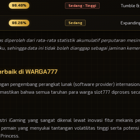
96.48%
Tumble &
Sedang - Tinggi
Expanding
96.26%
Sedang
tas diperoleh dari rata-rata statistik akumulatif perputaran mesi
ku, sehingga data ini tidak boleh dianggap sebagai jaminan kem
Terbaik di WARGA777
an pengembang perangkat lunak (software provider) internasiona
i memastikan bahwa semua taruhan para warga slot777 diproses secar
ri iGaming yang sangat dikenal lewat inovasi fitur mekanis pen
pemain yang menyukai tantangan volatilitas tinggi serta potensi 
 Princess.