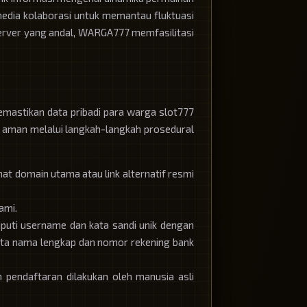
 media kolaborasi untuk memantau fluktuasi
server yang andal, WARGA777 memfasilitasi
mastikan data pribadi para warga slot777
a aman melalui langkah-langkah prosedural
mat domain utama atau link alternatif resmi
ami.
iputi username dan kata sandi unik dengan
erta nama lengkap dan nomor rekening bank
 pendaftaran dilakukan oleh manusia asli