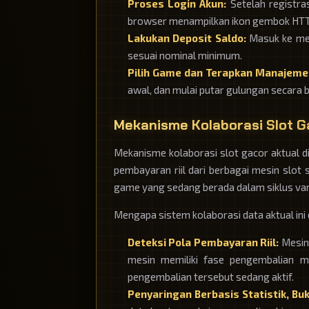
Proses Login Akun:
Setelah registra
browser menampilkan ikon gembok HTTP
Lakukan Deposit Saldo:
Masuk ke men
sesuai nominal minimum.
Pilih Game dan Terapkan Manajeme
awal, dan mulai putar gulungan secara bi
Mekanisme Kolaborasi Slot G
Mekanisme kolaborasi slot gacor aktual 
pembayaran riil dari berbagai mesin slot s
game yang sedang berada dalam siklus varia
Mengapa sistem kolaborasi data aktual ini di
Deteksi Pola Pembayaran Riil:
Mesin 
mesin memiliki fase pengembalian m
pengembalian tersebut sedang aktif.
Penyaringan Berbasis Statistik, Bu