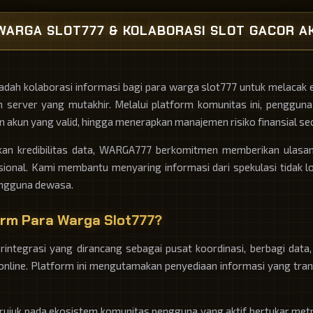
WARGA SLOT777 & KOLABORASI SLOT GACOR A
dah kolaborasi informasi bagi para warga slot777 untuk melacak 
n server yang mutakhir. Melalui platform komunitas ini, pengg
an akun yang valid, hingga menerapkan manajemen risiko finansial s
n kredibilitas data, WARGA777 berkomitmen memberikan ulasan ob
sional. Kami membantu menyaring informasi dari spekulasi tidak 
engguna dewasa.
orm Para Warga Slot777?
ntegrasi yang dirancang sebagai pusat koordinasi, berbagi data,
online. Platform ini mengutamakan penyediaan informasi yang tran
juk pada ekosistem komunitas pengguna yang aktif bertukar metr