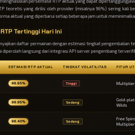
ga menghasilkan persentase RTP aktual yang dapat dipertanggungja
TP teoretis yang dirilis oleh provider (misalnya 96%) sering kali b
orma aktual yang diperbarui setiap beberapa jam untuk meminimalka
TP Tertinggi Hari Ini
yajikan daftar permainan dengan estimasi tingkat pengembalian te
i diperoleh langsung dari integrasi API server pengembang terverifi
ESTIMASI RTP AKTUAL
TINGKAT VOLATILITAS
FITUR U
96.65%
Multiplie
Tinggi
Gold-pla
96.95%
Sedang
Wilds
Free Spin
96.40%
Sedang
Multiplier