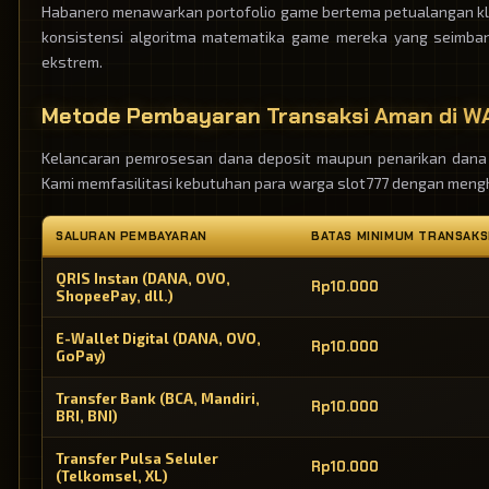
Habanero menawarkan portofolio game bertema petualangan klasi
konsistensi algoritma matematika game mereka yang seimban
ekstrem.
Metode Pembayaran Transaksi Aman di 
Kelancaran pemrosesan dana deposit maupun penarikan dana (w
Kami memfasilitasi kebutuhan para warga slot777 dengan mengh
SALURAN PEMBAYARAN
BATAS MINIMUM TRANSAKS
QRIS Instan (DANA, OVO,
Rp10.000
ShopeePay, dll.)
E-Wallet Digital (DANA, OVO,
Rp10.000
GoPay)
Transfer Bank (BCA, Mandiri,
Rp10.000
BRI, BNI)
Transfer Pulsa Seluler
Rp10.000
(Telkomsel, XL)