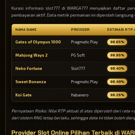
Kurasi informasi slot777 di WARGA777 menyajikan daftar per
pembayaran aktif. Data metrik permainan ini diperoleh langsung d
NAMA GAME
PROVIDER
ESTIMASI RTP
Gates of Olympus 1000
Pragmatic Play
96.65%
Mahjong Ways 2
PG Soft
96.95%
Neko Fortune
Slot777
96.40%
Sweet Bonanza
Pragmatic Play
96.48%
Koi Gate
Habanero
96.26%
Pernyataan Risiko: Nilai RTP aktual di atas diperoleh dari rata
dari sistem RNG tetap berlaku, sehingga data ini tidak boleh d
Provider Slot Online Pilihan Terbaik di WA