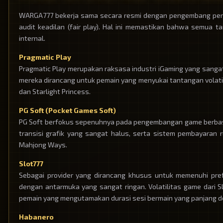
WARGA777 bekerja sama secara resmi dengan pengembang perang
audit keadilan (fair play). Hal ini memastikan bahwa semua ta
internal.
Pragmatic Play
Pragmatic Play merupakan raksasa industri iGaming yang sangat 
mereka dirancang untuk pemain yang menyukai tantangan volatili
dan Starlight Princess.
PG Soft (Pocket Games Soft)
PG Soft berfokus sepenuhnya pada pengembangan game berbasis v
transisi grafik yang sangat halus, serta sistem pembayaran r
Mahjong Ways.
Slot777
Sebagai provider yang dirancang khusus untuk memenuhi pref
dengan antarmuka yang sangat ringan. Volatilitas game dari S
pemain yang mengutamakan durasi sesi bermain yang panjang de
Habanero