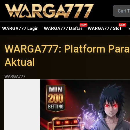
WARGA777 Login
WARGA777 Daftar
WARGA777 Slot
T
WARGA777: Platform Para 
Aktual
WARGA777