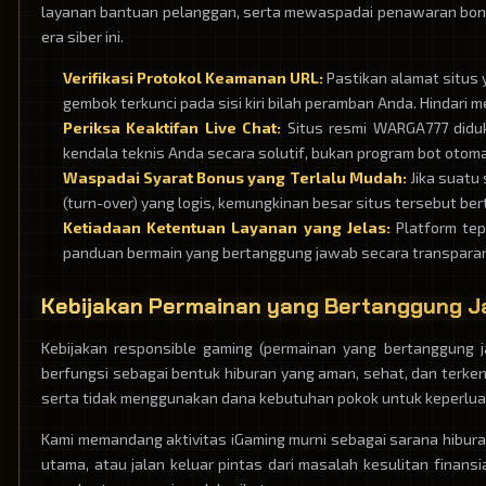
layanan bantuan pelanggan, serta mewaspadai penawaran bonus 
era siber ini.
Verifikasi Protokol Keamanan URL:
Pastikan alamat situs 
gembok terkunci pada sisi kiri bilah peramban Anda. Hindar
Periksa Keaktifan Live Chat:
Situs resmi WARGA777 diduk
kendala teknis Anda secara solutif, bukan program bot otom
Waspadai Syarat Bonus yang Terlalu Mudah:
Jika suatu
(turn-over) yang logis, kemungkinan besar situs tersebut b
Ketiadaan Ketentuan Layanan yang Jelas:
Platform tep
panduan bermain yang bertanggung jawab secara transparan
Kebijakan Permainan yang Bertanggung J
Kebijakan responsible gaming (permainan yang bertanggung 
berfungsi sebagai bentuk hiburan yang aman, sehat, dan terk
serta tidak menggunakan dana kebutuhan pokok untuk keperlua
Kami memandang aktivitas iGaming murni sebagai sarana hibura
utama, atau jalan keluar pintas dari masalah kesulitan finans