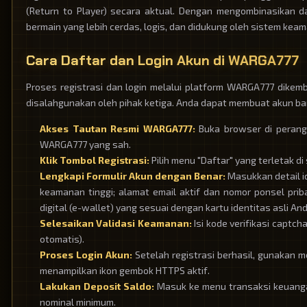
(Return to Player) secara aktual. Dengan mengombinasikan d
bermain yang lebih cerdas, logis, dan didukung oleh sistem keam
Cara Daftar dan Login Akun di WARGA777
Proses registrasi dan login melalui platform WARGA777 dikem
disalahgunakan oleh pihak ketiga. Anda dapat membuat akun ba
Akses Tautan Resmi WARGA777:
Buka browser di perangk
WARGA777 yang sah.
Klik Tombol Registrasi:
Pilih menu "Daftar" yang terletak d
Lengkapi Formulir Akun dengan Benar:
Masukkan detail id
keamanan tinggi; alamat email aktif dan nomor ponsel pri
digital (e-wallet) yang sesuai dengan kartu identitas asli And
Selesaikan Validasi Keamanan:
Isi kode verifikasi captc
otomatis).
Proses Login Akun:
Setelah registrasi berhasil, gunakan
menampilkan ikon gembok HTTPS aktif.
Lakukan Deposit Saldo:
Masuk ke menu transaksi keuangan,
nominal minimum.