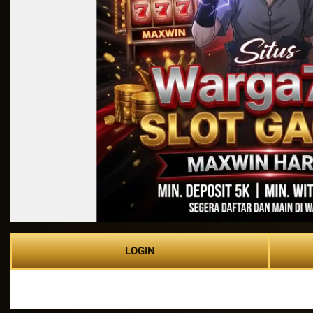
LOGIN