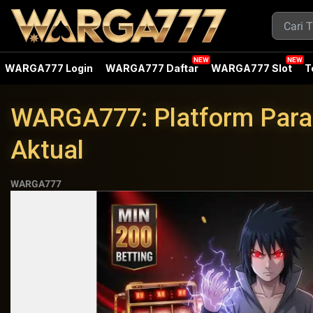
WARGA777 Login
WARGA777 Daftar
WARGA777 Slot
T
WARGA777: Platform Para 
Aktual
WARGA777