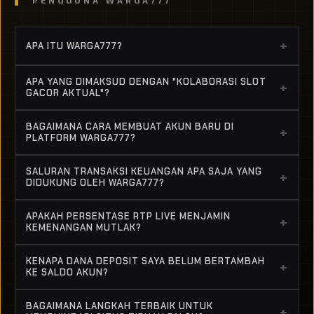
PENGGUNA WARGA777
+
APA ITU WARGA777?
WARGA777 adalah platform komunitas terpercaya
APA YANG DIMAKSUD DENGAN "KOLABORASI SLOT
+
2026 yang menyajikan wadah kolaborasi informasi
GACOR AKTUAL"?
bagi para warga slot777 untuk mengakses data
Merupakan sistem pengumpulan data kolektif dari
RTP live aktual, ulasan provider game online
BAGAIMANA CARA MEMBUAT AKUN BARU DI
+
aktivitas putaran ribuan pemain di platform
PLATFORM WARGA777?
ternama, serta panduan keamanan akun demi
WARGA777 untuk melacak frekuensi pembayaran
kenyamanan sesi bermain Anda.
Registrasi sangat mudah. Kunjungi situs resmi
riil dari berbagai mesin slot secara aktual (real-
SALURAN TRANSAKSI KEUANGAN APA SAJA YANG
+
WARGA777, klik menu "Daftar" di sudut kanan atas
DIDUKUNG OLEH WARGA777?
time), membantu para pengguna menyaring game
beranda, isi kolom formulir dengan data pribadi asli
yang sedang dalam fase variansi positif.
Kami mendukung berbagai pilihan gerbang
yang valid (username, password, email, kontak HP,
APAKAH PERSENTASE RTP LIVE MENJAMIN
+
transaksi elektronik terkemuka yang aman,
KEMENANGAN MUTLAK?
dan detail bank/e-wallet), lalu selesaikan sistem
meliputi transfer bank lokal terkemuka (BCA,
verifikasi captcha keamanan.
Sama sekali tidak. RTP (Return to Player)
Mandiri, BRI, BNI), pemrosesan instan lewat kode
KENAPA DANA DEPOSIT SAYA BELUM BERTAMBAH
+
merupakan indikator estimasi statistik jangka
KE SALDO AKUN?
QRIS cepat, transfer saldo e-wallet (DANA, OVO,
panjang dari pengembalian mesin kepada pemain.
GoPay), serta deposit pulsa kartu seluler
Keterlambatan saldo biasanya dipicu oleh
Dikarenakan sistem game bekerja menggunakan
BAGAIMANA LANGKAH TERBAIK UNTUK
Telkomsel dan XL.
+