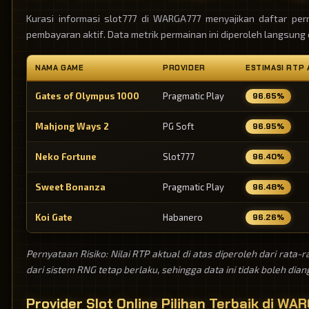
Kurasi informasi slot777 di WARGA777 menyajikan daftar per
pembayaran aktif. Data metrik permainan ini diperoleh langsung d
NAMA GAME
PROVIDER
ESTIMASI RTP
Gates of Olympus 1000
Pragmatic Play
96.65%
Mahjong Ways 2
PG Soft
96.95%
Neko Fortune
Slot777
96.40%
Sweet Bonanza
Pragmatic Play
96.48%
Koi Gate
Habanero
96.26%
Pernyataan Risiko: Nilai RTP aktual di atas diperoleh dari rata
dari sistem RNG tetap berlaku, sehingga data ini tidak boleh d
Provider Slot Online Pilihan Terbaik di WA