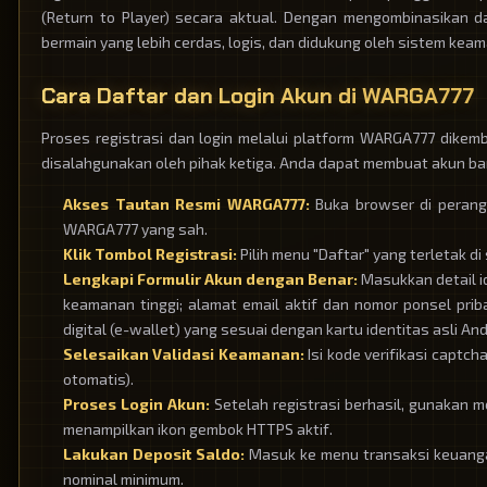
(Return to Player) secara aktual. Dengan mengombinasikan d
bermain yang lebih cerdas, logis, dan didukung oleh sistem keam
Cara Daftar dan Login Akun di WARGA777
Proses registrasi dan login melalui platform WARGA777 dikem
disalahgunakan oleh pihak ketiga. Anda dapat membuat akun ba
Akses Tautan Resmi WARGA777:
Buka browser di perangk
WARGA777 yang sah.
Klik Tombol Registrasi:
Pilih menu "Daftar" yang terletak d
Lengkapi Formulir Akun dengan Benar:
Masukkan detail id
keamanan tinggi; alamat email aktif dan nomor ponsel pri
digital (e-wallet) yang sesuai dengan kartu identitas asli And
Selesaikan Validasi Keamanan:
Isi kode verifikasi captc
otomatis).
Proses Login Akun:
Setelah registrasi berhasil, gunakan
menampilkan ikon gembok HTTPS aktif.
Lakukan Deposit Saldo:
Masuk ke menu transaksi keuangan,
nominal minimum.