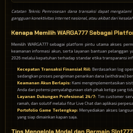
Catatan Teknis: Pemrosesan dana transaksi dapat mengalami 
gangguan konektivitas internet nasional, atau akibat dari kesal
Kenapa Memilih WARGA777 Sebagai Platfor
Memilih WARGA777 sebagai platform pintu utama akses permai
keamanan informasi akun, serta layanan bantuan pelanggan yan
2026 melalui kepatuhan terhadap standar etika transparansi inf
Kecepatan Transaksi Finansial Riil:
Berdasarkan log oper
sedangkan proses pengiriman penarikan dana (withdraw) berk
Keamanan Akun Berlapis:
Kami mengimplementasikan siste
Anda dari potensi penyalahgunaan oleh pihak ketiga yang ti
Layanan Dukungan Profesional 24/7:
Tim customer serv
ramah, dan solutif melalui fitur Live Chat dan aplikasi perpes
Portofolio Game Terlengkap:
Menyediakan akses langsung 
yang siap dimainkan kapan saja.
Tips Mengelola Modal dan Bermain Slot77