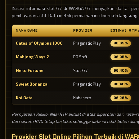
Kurasi informasi slot777 di WARGA777 menyajikan daftar per
pembayaran aktif. Data metrik permainan ini diperoleh langsung d
NAMA GAME
PROVIDER
ESTIMASI RTP
Gates of Olympus 1000
Pragmatic Play
96.65%
Mahjong Ways 2
PG Soft
96.95%
Neko Fortune
Slot777
96.40%
Sweet Bonanza
Pragmatic Play
96.48%
Koi Gate
Habanero
96.26%
Pernyataan Risiko: Nilai RTP aktual di atas diperoleh dari rata
dari sistem RNG tetap berlaku, sehingga data ini tidak boleh d
Provider Slot Online Pilihan Terbaik di WA