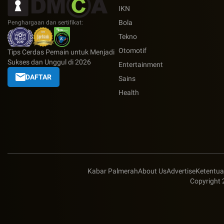
IKN
Bola
Penghargaan dan sertifikat:
Tekno
Otomotif
Tips Cerdas Pemain untuk Menjadi
Sukses dan Unggul di 2026
Entertainment
DAFTAR
Sains
Health
Kabar Palmerah
About Us
Advertise
Ketentu
Copyright 