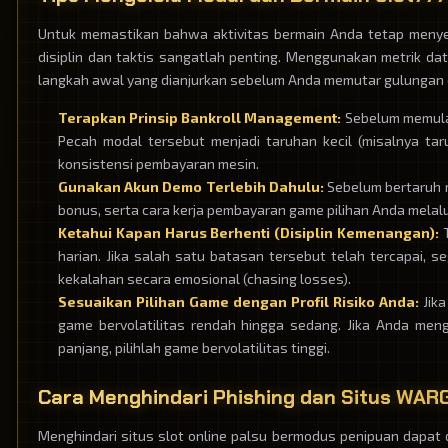
Untuk memastikan bahwa aktivitas bermain Anda tetap menyen
disiplin dan taktis sangatlah penting. Menggunakan metrik data
langkah awal yang dianjurkan sebelum Anda memutar gulungan 
Terapkan Prinsip Bankroll Management:
Sebelum memulai
Pecah modal tersebut menjadi taruhan kecil (misalnya ta
konsistensi pembayaran mesin.
Gunakan Akun Demo Terlebih Dahulu:
Sebelum bertaruh m
bonus, serta cara kerja pembayaran game pilihan Anda melalu
Ketahui Kapan Harus Berhenti (Disiplin Kemenangan):
T
harian. Jika salah satu batasan tersebut telah tercapai, s
kekalahan secara emosional (chasing losses).
Sesuaikan Pilihan Game dengan Profil Risiko Anda:
Jika
game bervolatilitas rendah hingga sedang. Jika Anda me
panjang, pilihlah game bervolatilitas tinggi.
Cara Menghindari Phishing dan Situs WAR
Menghindari situs slot online palsu bermodus penipuan dapat 