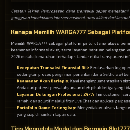
Catatan Teknis: Pemrosesan dana transaksi dapat mengalami 
gangguan konektivitas internet nasional, atau akibat dari kesal
Kenapa Memilih WARGA777 Sebagai Platfor
Memilih WARGA777 sebagai platform pintu utama akses permai
keamanan informasi akun, serta layanan bantuan pelanggan yan
2026 melalui kepatuhan terhadap standar etika transparansi inf
Kecepatan Transaksi Finansial Riil:
Berdasarkan log oper
sedangkan proses pengiriman penarikan dana (withdraw) berk
Keamanan Akun Berlapis:
Kami mengimplementasikan siste
Anda dari potensi penyalahgunaan oleh pihak ketiga yang ti
Layanan Dukungan Profesional 24/7:
Tim customer serv
ramah, dan solutif melalui fitur Live Chat dan aplikasi perpes
Portofolio Game Terlengkap:
Menyediakan akses langsung 
yang siap dimainkan kapan saja.
Tips Mengelola Modal dan Bermain Slot77