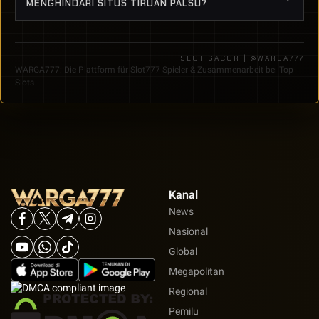
pengisian tiket formulir deposit yang tidak sesuai
MENGHINDARI SITUS TIRUAN PALSU?
generator angka acak (RNG), hasil putaran
dengan nominal transfer asli, sistem perbankan
individual jangka pendek tetap bergantung
Pastikan Anda selalu login atau bertransaksi
sedang offline atau mengalami pemeliharaan rutin,
sepenuhnya pada faktor keberuntungan.
melalui tautan domain resmi atau link alternatif
atau Anda salah mengirimkan nominal unik
SLOT GACOR | @WARGA777
sah yang dirilis oleh saluran komunikasi resmi
verifikasi. Hubungi tim CS kami via Live Chat 24 jam
WARGA777: Die Plattform für Slot777-Spieler & Zusammenarbeit bei Top-
WARGA777. Periksa juga apakah browser Anda
Slots
untuk verifikasi manual.
menampilkan ikon gembok terkunci yang
menandakan penggunaan protokol enkripsi data
HTTPS aman.
Kanal
News
Nasional
Global
Megapolitan
Regional
Pemilu