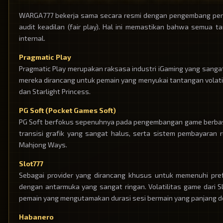
WARGA777 bekerja sama secara resmi dengan pengembang perang
audit keadilan (fair play). Hal ini memastikan bahwa semua ta
internal.
Pragmatic Play
Pragmatic Play merupakan raksasa industri iGaming yang sangat 
mereka dirancang untuk pemain yang menyukai tantangan volatili
dan Starlight Princess.
PG Soft (Pocket Games Soft)
PG Soft berfokus sepenuhnya pada pengembangan game berbasis v
transisi grafik yang sangat halus, serta sistem pembayaran r
Mahjong Ways.
Slot777
Sebagai provider yang dirancang khusus untuk memenuhi pref
dengan antarmuka yang sangat ringan. Volatilitas game dari S
pemain yang mengutamakan durasi sesi bermain yang panjang de
Habanero