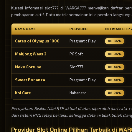
Kurasi informasi slot777 di WARGA777 menyajikan daftar per
pembayaran aktif. Data metrik permainan ini diperoleh langsung d
NAMA GAME
PROVIDER
ESTIMASI RTP
Gates of Olympus 1000
Pragmatic Play
96.65%
Mahjong Ways 2
PG Soft
96.95%
Neko Fortune
Slot777
96.40%
Sweet Bonanza
Pragmatic Play
96.48%
Koi Gate
Habanero
96.26%
Pernyataan Risiko: Nilai RTP aktual di atas diperoleh dari rata
dari sistem RNG tetap berlaku, sehingga data ini tidak boleh d
Provider Slot Online Pilihan Terbaik di WA