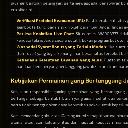
layanan bantuan pelanggan, serta mewaspadai penawaran bonus 
era siber ini.
Verifikasi Protokol Keamanan URL:
Pastikan alamat situs 
gembok terkunci pada sisi kiri bilah peramban Anda. Hindar
Periksa Keaktifan Live Chat:
Situs resmi WARGA777 diduk
kendala teknis Anda secara solutif, bukan program bot otom
Waspadai Syarat Bonus yang Terlalu Mudah:
Jika suatu
(turn-over) yang logis, kemungkinan besar situs tersebut b
Ketiadaan Ketentuan Layanan yang Jelas:
Platform tep
panduan bermain yang bertanggung jawab secara transparan
Kebijakan Permainan yang Bertanggung J
Kebijakan responsible gaming (permainan yang bertanggung 
berfungsi sebagai bentuk hiburan yang aman, sehat, dan terk
serta tidak menggunakan dana kebutuhan pokok untuk keperlua
Kami memandang aktivitas iGaming murni sebagai sarana hibura
utama, atau jalan keluar pintas dari masalah kesulitan finans