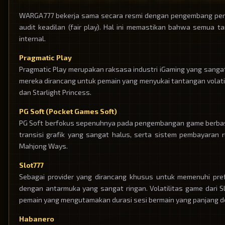
WARGA777 bekerja sama secara resmi dengan pengembang perang
audit keadilan (fair play). Hal ini memastikan bahwa semua ta
internal.
Pragmatic Play
Pragmatic Play merupakan raksasa industri iGaming yang sangat 
mereka dirancang untuk pemain yang menyukai tantangan volatili
dan Starlight Princess.
PG Soft (Pocket Games Soft)
PG Soft berfokus sepenuhnya pada pengembangan game berbasis v
transisi grafik yang sangat halus, serta sistem pembayaran r
Mahjong Ways.
Slot777
Sebagai provider yang dirancang khusus untuk memenuhi pref
dengan antarmuka yang sangat ringan. Volatilitas game dari S
pemain yang mengutamakan durasi sesi bermain yang panjang de
Habanero