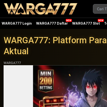
WARGA777 Login
WARGA777 Daftar
WARGA777 Slot
T
WARGA777: Platform Para 
Aktual
WARGA777