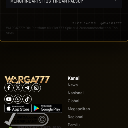
pengisian tiket formulir deposit yang tidak sesuai
MENGHINDARI SITUS TIRUAN PALSU?
generator angka acak (RNG), hasil putaran
dengan nominal transfer asli, sistem perbankan
individual jangka pendek tetap bergantung
Pastikan Anda selalu login atau bertransaksi
sedang offline atau mengalami pemeliharaan rutin,
sepenuhnya pada faktor keberuntungan.
melalui tautan domain resmi atau link alternatif
atau Anda salah mengirimkan nominal unik
SLOT GACOR | @WARGA777
sah yang dirilis oleh saluran komunikasi resmi
verifikasi. Hubungi tim CS kami via Live Chat 24 jam
WARGA777: Die Plattform für Slot777-Spieler & Zusammenarbeit bei Top-
WARGA777. Periksa juga apakah browser Anda
Slots
untuk verifikasi manual.
menampilkan ikon gembok terkunci yang
menandakan penggunaan protokol enkripsi data
HTTPS aman.
Kanal
News
Nasional
Global
Megapolitan
Regional
Pemilu