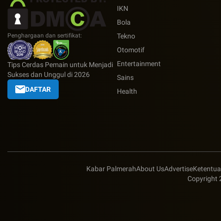
IKN
Bola
Penghargaan dan sertifikat:
Tekno
Otomotif
Entertainment
Tips Cerdas Pemain untuk Menjadi
Sukses dan Unggul di 2026
Sains
DAFTAR
Health
Kabar Palmerah
About Us
Advertise
Ketentu
Copyright 