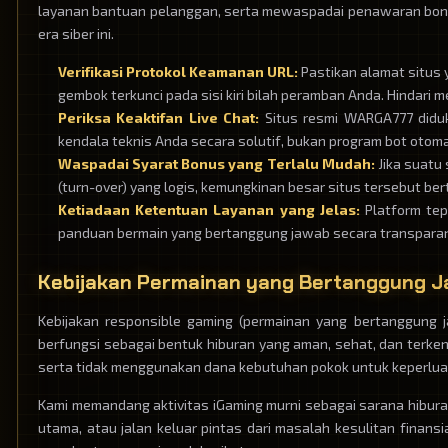
layanan bantuan pelanggan, serta mewaspadai penawaran bonus 
era siber ini.
Verifikasi Protokol Keamanan URL:
Pastikan alamat situs 
gembok terkunci pada sisi kiri bilah peramban Anda. Hindar
Periksa Keaktifan Live Chat:
Situs resmi WARGA777 diduk
kendala teknis Anda secara solutif, bukan program bot otom
Waspadai Syarat Bonus yang Terlalu Mudah:
Jika suatu
(turn-over) yang logis, kemungkinan besar situs tersebut b
Ketiadaan Ketentuan Layanan yang Jelas:
Platform tep
panduan bermain yang bertanggung jawab secara transparan
Kebijakan Permainan yang Bertanggung J
Kebijakan responsible gaming (permainan yang bertanggung 
berfungsi sebagai bentuk hiburan yang aman, sehat, dan terk
serta tidak menggunakan dana kebutuhan pokok untuk keperlua
Kami memandang aktivitas iGaming murni sebagai sarana hibura
utama, atau jalan keluar pintas dari masalah kesulitan finans