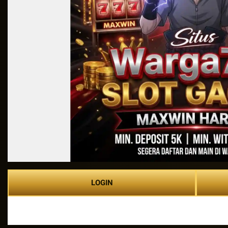
LOGIN