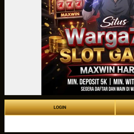
LOGIN