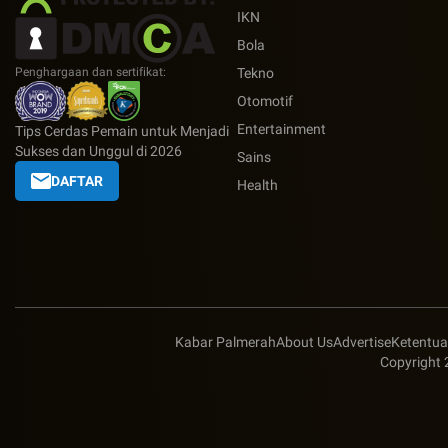
IKN
Bola
Penghargaan dan sertifikat:
Tekno
Otomotif
Entertainment
Tips Cerdas Pemain untuk Menjadi
Sukses dan Unggul di 2026
Sains
DAFTAR
Health
Kabar Palmerah
About Us
Advertise
Ketentu
Copyright 