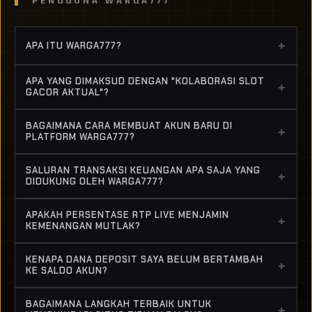
PENGGUNA WARGA777
+
APA ITU WARGA777?
WARGA777 adalah platform komunitas terpercaya
APA YANG DIMAKSUD DENGAN "KOLABORASI SLOT
+
2026 yang menyajikan wadah kolaborasi informasi
GACOR AKTUAL"?
bagi para warga slot777 untuk mengakses data
Merupakan sistem pengumpulan data kolektif dari
RTP live aktual, ulasan provider game online
BAGAIMANA CARA MEMBUAT AKUN BARU DI
+
aktivitas putaran ribuan pemain di platform
PLATFORM WARGA777?
ternama, serta panduan keamanan akun demi
WARGA777 untuk melacak frekuensi pembayaran
kenyamanan sesi bermain Anda.
Registrasi sangat mudah. Kunjungi situs resmi
riil dari berbagai mesin slot secara aktual (real-
SALURAN TRANSAKSI KEUANGAN APA SAJA YANG
+
WARGA777, klik menu "Daftar" di sudut kanan atas
DIDUKUNG OLEH WARGA777?
time), membantu para pengguna menyaring game
beranda, isi kolom formulir dengan data pribadi asli
yang sedang dalam fase variansi positif.
Kami mendukung berbagai pilihan gerbang
yang valid (username, password, email, kontak HP,
APAKAH PERSENTASE RTP LIVE MENJAMIN
+
transaksi elektronik terkemuka yang aman,
KEMENANGAN MUTLAK?
dan detail bank/e-wallet), lalu selesaikan sistem
meliputi transfer bank lokal terkemuka (BCA,
verifikasi captcha keamanan.
Sama sekali tidak. RTP (Return to Player)
Mandiri, BRI, BNI), pemrosesan instan lewat kode
KENAPA DANA DEPOSIT SAYA BELUM BERTAMBAH
+
merupakan indikator estimasi statistik jangka
KE SALDO AKUN?
QRIS cepat, transfer saldo e-wallet (DANA, OVO,
panjang dari pengembalian mesin kepada pemain.
GoPay), serta deposit pulsa kartu seluler
Keterlambatan saldo biasanya dipicu oleh
Dikarenakan sistem game bekerja menggunakan
BAGAIMANA LANGKAH TERBAIK UNTUK
Telkomsel dan XL.
+