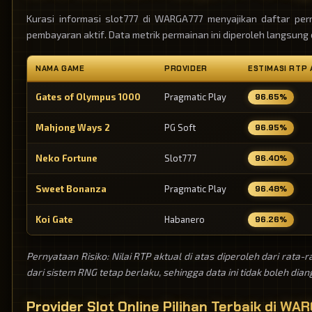
Kurasi informasi slot777 di WARGA777 menyajikan daftar per
pembayaran aktif. Data metrik permainan ini diperoleh langsung d
NAMA GAME
PROVIDER
ESTIMASI RTP
Gates of Olympus 1000
Pragmatic Play
96.65%
Mahjong Ways 2
PG Soft
96.95%
Neko Fortune
Slot777
96.40%
Sweet Bonanza
Pragmatic Play
96.48%
Koi Gate
Habanero
96.26%
Pernyataan Risiko: Nilai RTP aktual di atas diperoleh dari rata
dari sistem RNG tetap berlaku, sehingga data ini tidak boleh d
Provider Slot Online Pilihan Terbaik di WA