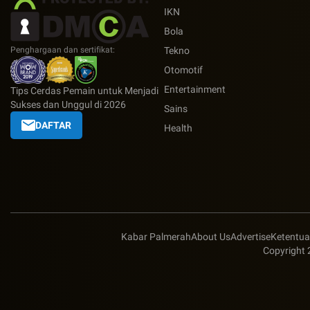
IKN
Bola
Penghargaan dan sertifikat:
Tekno
Otomotif
Entertainment
Tips Cerdas Pemain untuk Menjadi
Sukses dan Unggul di 2026
Sains
DAFTAR
Health
Kabar Palmerah
About Us
Advertise
Ketentu
Copyright 