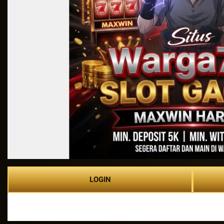
LOGIN