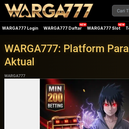
WARGA777 Login
WARGA777 Daftar
WARGA777 Slot
T
WARGA777: Platform Para 
Aktual
WARGA777