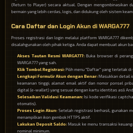
(Return to Player) secara aktual. Dengan mengombinasikan d
bermain yang lebih cerdas, logis, dan didukung oleh sistem keam
Cara Daftar dan Login Akun di WARGA777
Proses registrasi dan login melalui platform WARGA777 dikem
disalahgunakan oleh pihak ketiga. Anda dapat membuat akun ba
Akses Tautan Resmi WARGA777:
Buka browser di perangk
WARGA777 yang sah.
Klik Tombol Registrasi:
Pilih menu "Daftar" yang terletak d
Lengkapi Formulir Akun dengan Benar:
Masukkan detail id
keamanan tinggi; alamat email aktif dan nomor ponsel pri
digital (e-wallet) yang sesuai dengan kartu identitas asli And
Selesaikan Validasi Keamanan:
Isi kode verifikasi captc
otomatis).
Proses Login Akun:
Setelah registrasi berhasil, gunakan
menampilkan ikon gembok HTTPS aktif.
Lakukan Deposit Saldo:
Masuk ke menu transaksi keuangan,
nominal minimum.