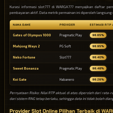
Kurasi informasi slot777 di WARGA777 menyajikan daftar per
pembayaran aktif. Data metrik permainan ini diperoleh langsung d
NAMA GAME
PROVIDER
ESTIMASI RTP
Gates of Olympus 1000
Pragmatic Play
96.65%
Mahjong Ways 2
PG Soft
96.95%
Neko Fortune
Slot777
96.40%
Sweet Bonanza
Pragmatic Play
96.48%
Koi Gate
Habanero
96.26%
Pernyataan Risiko: Nilai RTP aktual di atas diperoleh dari rata
dari sistem RNG tetap berlaku, sehingga data ini tidak boleh d
Provider Slot Online Pilihan Terbaik di WA