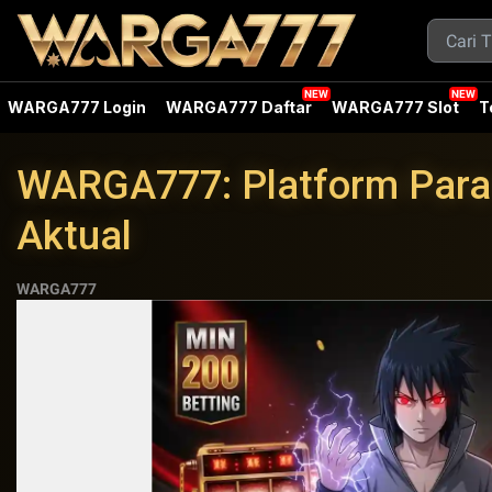
WARGA777 Login
WARGA777 Daftar
WARGA777 Slot
T
WARGA777: Platform Para 
Aktual
WARGA777