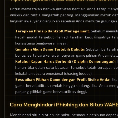
Untuk memastikan bahwa aktivitas bermain Anda tetap menyen
disiplin dan taktis sangatlah penting. Menggunakan metrik data
langkah awal yang dianjurkan sebelum Anda memutar gulungan 
Terapkan Prinsip Bankroll Management:
Sebelum memulai
Pecah modal tersebut menjadi taruhan kecil (misalnya ta
konsistensi pembayaran mesin.
Gunakan Akun Demo Terlebih Dahulu:
Sebelum bertaruh m
bonus, serta cara kerja pembayaran game pilihan Anda melalu
Ketahui Kapan Harus Berhenti (Disiplin Kemenangan):
T
harian. Jika salah satu batasan tersebut telah tercapai, s
kekalahan secara emosional (chasing losses).
Sesuaikan Pilihan Game dengan Profil Risiko Anda:
Jika
game bervolatilitas rendah hingga sedang. Jika Anda me
panjang, pilihlah game bervolatilitas tinggi.
Cara Menghindari Phishing dan Situs WAR
Menghindari situs slot online palsu bermodus penipuan dapat 