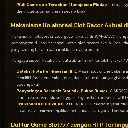
Pilih Game dan Terapkan Manajemen Modal:
Cari katego
dan mulai putar gulungan secara bijak.
Mekanisme Kolaborasi Slot Gacor Aktual 
Mekanisme kolaborasi slot gacor aktual di WARGA777 menga
pembayaran riil dari berbagai mesin slot secara aktual (real-t
yang sedang berada dalam siklus variansi positif.
Mengapa sistem kolaborasi data aktual ini dinilai lebih efektif? 
Deteksi Pola Pembayaran Riil:
Mesin slot online bekerja
memiliki fase pengembalian modal taruhan dalam jangka wa
sedang aktif.
Penyaringan Berbasis Statistik, Bukan Rumor:
WARGA777 
transaksi server asli, sehingga menghasilkan persentase R
Transparansi Fluktuasi RTP:
Nilai RTP teoretis yang diri
kolaborasi kami menunjukkan performa aktual yang diperbaru
Daftar Game Slot777 dengan RTP Tertinggi 