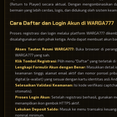
(Return to Player) secara aktual. Dengan mengombinasikan d
bermain yang lebih cerdas, logis, dan didukung oleh sistem keam
Cara Daftar dan Login Akun di WARGA777
Proses registrasi dan login melalui platform WARGA777 dikem
disalahgunakan oleh pihak ketiga. Anda dapat membuat akun ba
Akses Tautan Resmi WARGA777:
Buka browser di perangk
WARGA777 yang sah.
Klik Tombol Registrasi:
Pilih menu "Daftar" yang terletak d
Lengkapi Formulir Akun dengan Benar:
Masukkan detail id
keamanan tinggi; alamat email aktif dan nomor ponsel pri
digital (e-wallet) yang sesuai dengan kartu identitas asli And
Selesaikan Validasi Keamanan:
Isi kode verifikasi captc
otomatis).
Proses Login Akun:
Setelah registrasi berhasil, gunakan
menampilkan ikon gembok HTTPS aktif.
Lakukan Deposit Saldo:
Masuk ke menu transaksi keuangan,
nominal minimum.