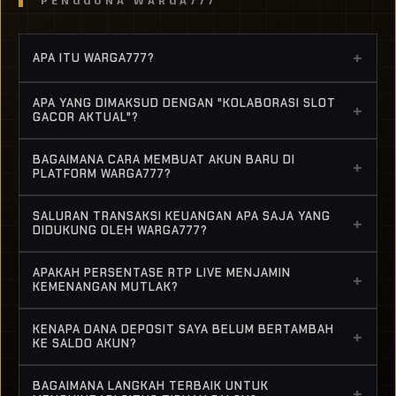
PENGGUNA WARGA777
+
APA ITU WARGA777?
WARGA777 adalah platform komunitas terpercaya
APA YANG DIMAKSUD DENGAN "KOLABORASI SLOT
+
2026 yang menyajikan wadah kolaborasi informasi
GACOR AKTUAL"?
bagi para warga slot777 untuk mengakses data
Merupakan sistem pengumpulan data kolektif dari
RTP live aktual, ulasan provider game online
BAGAIMANA CARA MEMBUAT AKUN BARU DI
+
aktivitas putaran ribuan pemain di platform
PLATFORM WARGA777?
ternama, serta panduan keamanan akun demi
WARGA777 untuk melacak frekuensi pembayaran
kenyamanan sesi bermain Anda.
Registrasi sangat mudah. Kunjungi situs resmi
riil dari berbagai mesin slot secara aktual (real-
SALURAN TRANSAKSI KEUANGAN APA SAJA YANG
+
WARGA777, klik menu "Daftar" di sudut kanan atas
DIDUKUNG OLEH WARGA777?
time), membantu para pengguna menyaring game
beranda, isi kolom formulir dengan data pribadi asli
yang sedang dalam fase variansi positif.
Kami mendukung berbagai pilihan gerbang
yang valid (username, password, email, kontak HP,
APAKAH PERSENTASE RTP LIVE MENJAMIN
+
transaksi elektronik terkemuka yang aman,
KEMENANGAN MUTLAK?
dan detail bank/e-wallet), lalu selesaikan sistem
meliputi transfer bank lokal terkemuka (BCA,
verifikasi captcha keamanan.
Sama sekali tidak. RTP (Return to Player)
Mandiri, BRI, BNI), pemrosesan instan lewat kode
KENAPA DANA DEPOSIT SAYA BELUM BERTAMBAH
+
merupakan indikator estimasi statistik jangka
KE SALDO AKUN?
QRIS cepat, transfer saldo e-wallet (DANA, OVO,
panjang dari pengembalian mesin kepada pemain.
GoPay), serta deposit pulsa kartu seluler
Keterlambatan saldo biasanya dipicu oleh
Dikarenakan sistem game bekerja menggunakan
BAGAIMANA LANGKAH TERBAIK UNTUK
Telkomsel dan XL.
+