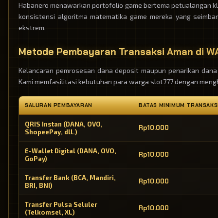
Habanero menawarkan portofolio game bertema petualangan klasi
konsistensi algoritma matematika game mereka yang seimban
ekstrem.
Metode Pembayaran Transaksi Aman di 
Kelancaran pemrosesan dana deposit maupun penarikan dana (w
Kami memfasilitasi kebutuhan para warga slot777 dengan mengh
SALURAN PEMBAYARAN
BATAS MINIMUM TRANSAKS
QRIS Instan (DANA, OVO,
Rp10.000
ShopeePay, dll.)
E-Wallet Digital (DANA, OVO,
Rp10.000
GoPay)
Transfer Bank (BCA, Mandiri,
Rp10.000
BRI, BNI)
Transfer Pulsa Seluler
Rp10.000
(Telkomsel, XL)