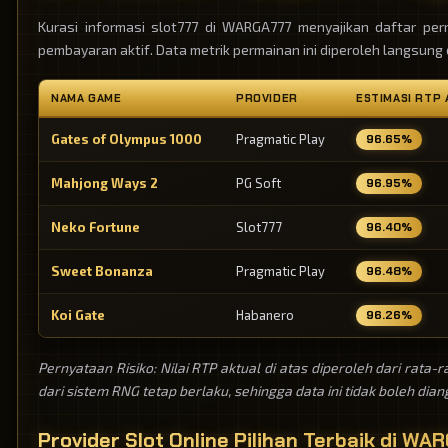
Kurasi informasi slot777 di WARGA777 menyajikan daftar per
pembayaran aktif. Data metrik permainan ini diperoleh langsung d
NAMA GAME
PROVIDER
ESTIMASI RTP
Gates of Olympus 1000
Pragmatic Play
96.65%
Mahjong Ways 2
PG Soft
96.95%
Neko Fortune
Slot777
96.40%
Sweet Bonanza
Pragmatic Play
96.48%
Koi Gate
Habanero
96.26%
Pernyataan Risiko: Nilai RTP aktual di atas diperoleh dari rata
dari sistem RNG tetap berlaku, sehingga data ini tidak boleh d
Provider Slot Online Pilihan Terbaik di WA