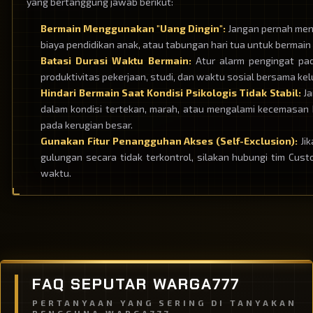
yang bertanggung jawab berikut:
Bermain Menggunakan "Uang Dingin":
Jangan pernah meny
biaya pendidikan anak, atau tabungan hari tua untuk bermain 
Batasi Durasi Waktu Bermain:
Atur alarm pengingat pad
produktivitas pekerjaan, studi, dan waktu sosial bersama kel
Hindari Bermain Saat Kondisi Psikologis Tidak Stabil:
Ja
dalam kondisi tertekan, marah, atau mengalami kecemasan b
pada kerugian besar.
Gunakan Fitur Penangguhan Akses (Self-Exclusion):
Jik
gulungan secara tidak terkontrol, silakan hubungi tim C
waktu.
FAQ SEPUTAR WARGA777
PERTANYAAN YANG SERING DI TANYAKAN