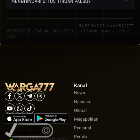
pengisian tiket formulir deposit yang tidak sesuai
MENGHINDARI SITUS TIRUAN PALSU?
generator angka acak (RNG), hasil putaran
dengan nominal transfer asli, sistem perbankan
individual jangka pendek tetap bergantung
Pastikan Anda selalu login atau bertransaksi
sedang offline atau mengalami pemeliharaan rutin,
sepenuhnya pada faktor keberuntungan.
melalui tautan domain resmi atau link alternatif
atau Anda salah mengirimkan nominal unik
SLOT GACOR | @WARGA777
sah yang dirilis oleh saluran komunikasi resmi
verifikasi. Hubungi tim CS kami via Live Chat 24 jam
WARGA777: Die Plattform für Slot777-Spieler & Zusammenarbeit bei Top-
WARGA777. Periksa juga apakah browser Anda
Slots
untuk verifikasi manual.
menampilkan ikon gembok terkunci yang
menandakan penggunaan protokol enkripsi data
HTTPS aman.
Kanal
News
Nasional
Global
Megapolitan
Regional
Pemilu