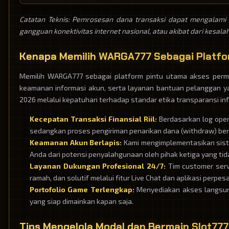
Catatan Teknis: Pemrosesan dana transaksi dapat mengalami 
gangguan konektivitas internet nasional, atau akibat dari kesal
Kenapa Memilih WARGA777 Sebagai Platfor
Memilih WARGA777 sebagai platform pintu utama akses permai
keamanan informasi akun, serta layanan bantuan pelanggan yan
2026 melalui kepatuhan terhadap standar etika transparansi inf
Kecepatan Transaksi Finansial Riil:
Berdasarkan log oper
sedangkan proses pengiriman penarikan dana (withdraw) berk
Keamanan Akun Berlapis:
Kami mengimplementasikan siste
Anda dari potensi penyalahgunaan oleh pihak ketiga yang ti
Layanan Dukungan Profesional 24/7:
Tim customer serv
ramah, dan solutif melalui fitur Live Chat dan aplikasi perpes
Portofolio Game Terlengkap:
Menyediakan akses langsung 
yang siap dimainkan kapan saja.
Tips Mengelola Modal dan Bermain Slot77