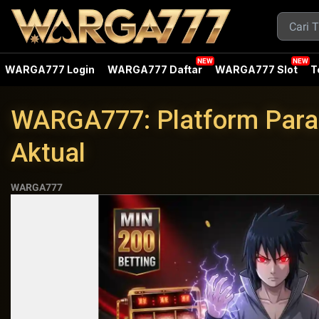
WARGA777 Login
WARGA777 Daftar
WARGA777 Slot
T
WARGA777: Platform Para 
Aktual
WARGA777