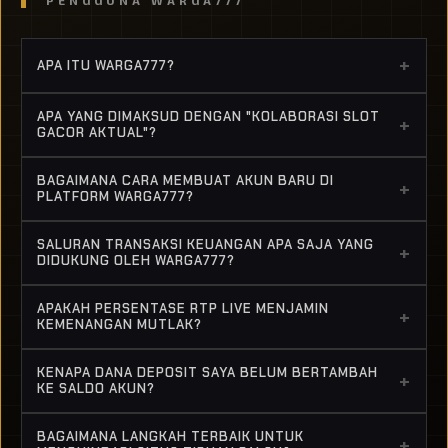
PENGGUNA WARGA777
+
APA ITU WARGA777?
WARGA777 adalah platform komunitas terpercaya
APA YANG DIMAKSUD DENGAN "KOLABORASI SLOT
+
2026 yang menyajikan wadah kolaborasi informasi
GACOR AKTUAL"?
bagi para warga slot777 untuk mengakses data
Merupakan sistem pengumpulan data kolektif dari
RTP live aktual, ulasan provider game online
BAGAIMANA CARA MEMBUAT AKUN BARU DI
+
aktivitas putaran ribuan pemain di platform
PLATFORM WARGA777?
ternama, serta panduan keamanan akun demi
WARGA777 untuk melacak frekuensi pembayaran
kenyamanan sesi bermain Anda.
Registrasi sangat mudah. Kunjungi situs resmi
riil dari berbagai mesin slot secara aktual (real-
SALURAN TRANSAKSI KEUANGAN APA SAJA YANG
+
WARGA777, klik menu "Daftar" di sudut kanan atas
DIDUKUNG OLEH WARGA777?
time), membantu para pengguna menyaring game
beranda, isi kolom formulir dengan data pribadi asli
yang sedang dalam fase variansi positif.
Kami mendukung berbagai pilihan gerbang
yang valid (username, password, email, kontak HP,
APAKAH PERSENTASE RTP LIVE MENJAMIN
+
transaksi elektronik terkemuka yang aman,
KEMENANGAN MUTLAK?
dan detail bank/e-wallet), lalu selesaikan sistem
meliputi transfer bank lokal terkemuka (BCA,
verifikasi captcha keamanan.
Sama sekali tidak. RTP (Return to Player)
Mandiri, BRI, BNI), pemrosesan instan lewat kode
KENAPA DANA DEPOSIT SAYA BELUM BERTAMBAH
+
merupakan indikator estimasi statistik jangka
KE SALDO AKUN?
QRIS cepat, transfer saldo e-wallet (DANA, OVO,
panjang dari pengembalian mesin kepada pemain.
GoPay), serta deposit pulsa kartu seluler
Keterlambatan saldo biasanya dipicu oleh
Dikarenakan sistem game bekerja menggunakan
BAGAIMANA LANGKAH TERBAIK UNTUK
Telkomsel dan XL.
+