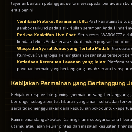
layanan bantuan pelanggan, serta mewaspadai penawaran bonus 
era siber ini.
Verifikasi Protokol Keamanan URL:
Pastikan alamat situs 
gembok terkunci pada sisi kiri bilah peramban Anda. Hindar
Periksa Keaktifan Live Chat:
Situs resmi WARGA777 diduk
kendala teknis Anda secara solutif, bukan program bot otom
Waspadai Syarat Bonus yang Terlalu Mudah:
Jika suatu
(turn-over) yang logis, kemungkinan besar situs tersebut b
Ketiadaan Ketentuan Layanan yang Jelas:
Platform tep
panduan bermain yang bertanggung jawab secara transparan
Kebijakan Permainan yang Bertanggung J
Kebijakan responsible gaming (permainan yang bertanggung 
berfungsi sebagai bentuk hiburan yang aman, sehat, dan terk
serta tidak menggunakan dana kebutuhan pokok untuk keperlua
Kami memandang aktivitas iGaming murni sebagai sarana hibura
utama, atau jalan keluar pintas dari masalah kesulitan finans