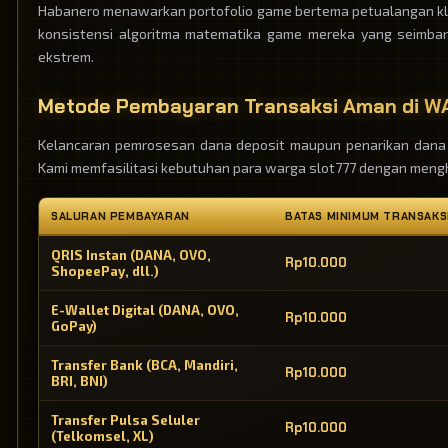
Habanero menawarkan portofolio game bertema petualangan klasi
konsistensi algoritma matematika game mereka yang seimban
ekstrem.
Metode Pembayaran Transaksi Aman di 
Kelancaran pemrosesan dana deposit maupun penarikan dana (w
Kami memfasilitasi kebutuhan para warga slot777 dengan mengh
SALURAN PEMBAYARAN
BATAS MINIMUM TRANSAKS
QRIS Instan (DANA, OVO,
Rp10.000
ShopeePay, dll.)
E-Wallet Digital (DANA, OVO,
Rp10.000
GoPay)
Transfer Bank (BCA, Mandiri,
Rp10.000
BRI, BNI)
Transfer Pulsa Seluler
Rp10.000
(Telkomsel, XL)