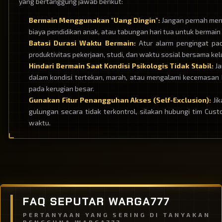
yang bertanggung jawab berikut:
Bermain Menggunakan "Uang Dingin":
Jangan pernah meny
biaya pendidikan anak, atau tabungan hari tua untuk bermain 
Batasi Durasi Waktu Bermain:
Atur alarm pengingat pad
produktivitas pekerjaan, studi, dan waktu sosial bersama kel
Hindari Bermain Saat Kondisi Psikologis Tidak Stabil:
Ja
dalam kondisi tertekan, marah, atau mengalami kecemasan b
pada kerugian besar.
Gunakan Fitur Penangguhan Akses (Self-Exclusion):
Jik
gulungan secara tidak terkontrol, silakan hubungi tim C
waktu.
FAQ SEPUTAR WARGA777
PERTANYAAN YANG SERING DI TANYAKAN