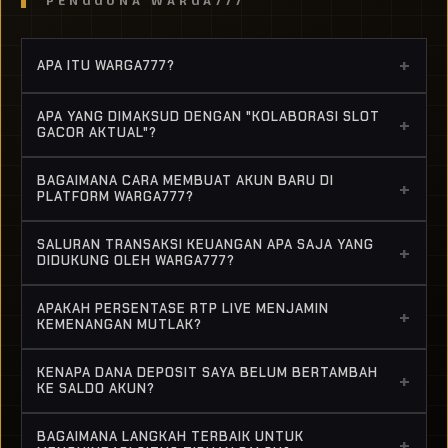
PENGGUNA WARGA777
+
APA ITU WARGA777?
WARGA777 adalah platform komunitas terpercaya
APA YANG DIMAKSUD DENGAN "KOLABORASI SLOT
+
2026 yang menyajikan wadah kolaborasi informasi
GACOR AKTUAL"?
bagi para warga slot777 untuk mengakses data
Merupakan sistem pengumpulan data kolektif dari
RTP live aktual, ulasan provider game online
BAGAIMANA CARA MEMBUAT AKUN BARU DI
+
aktivitas putaran ribuan pemain di platform
PLATFORM WARGA777?
ternama, serta panduan keamanan akun demi
WARGA777 untuk melacak frekuensi pembayaran
kenyamanan sesi bermain Anda.
Registrasi sangat mudah. Kunjungi situs resmi
riil dari berbagai mesin slot secara aktual (real-
SALURAN TRANSAKSI KEUANGAN APA SAJA YANG
+
WARGA777, klik menu "Daftar" di sudut kanan atas
DIDUKUNG OLEH WARGA777?
time), membantu para pengguna menyaring game
beranda, isi kolom formulir dengan data pribadi asli
yang sedang dalam fase variansi positif.
Kami mendukung berbagai pilihan gerbang
yang valid (username, password, email, kontak HP,
APAKAH PERSENTASE RTP LIVE MENJAMIN
+
transaksi elektronik terkemuka yang aman,
KEMENANGAN MUTLAK?
dan detail bank/e-wallet), lalu selesaikan sistem
meliputi transfer bank lokal terkemuka (BCA,
verifikasi captcha keamanan.
Sama sekali tidak. RTP (Return to Player)
Mandiri, BRI, BNI), pemrosesan instan lewat kode
KENAPA DANA DEPOSIT SAYA BELUM BERTAMBAH
+
merupakan indikator estimasi statistik jangka
KE SALDO AKUN?
QRIS cepat, transfer saldo e-wallet (DANA, OVO,
panjang dari pengembalian mesin kepada pemain.
GoPay), serta deposit pulsa kartu seluler
Keterlambatan saldo biasanya dipicu oleh
Dikarenakan sistem game bekerja menggunakan
BAGAIMANA LANGKAH TERBAIK UNTUK
Telkomsel dan XL.
+