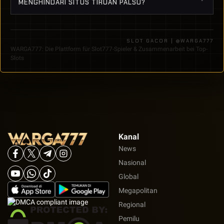
pengisian tiket formulir deposit yang tidak sesuai
MENGHINDARI SITUS TIRUAN PALSU?
generator angka acak (RNG), hasil putaran
dengan nominal transfer asli, sistem perbankan
individual jangka pendek tetap bergantung
Pastikan Anda selalu login atau bertransaksi
sedang offline atau mengalami pemeliharaan rutin,
sepenuhnya pada faktor keberuntungan.
melalui tautan domain resmi atau link alternatif
atau Anda salah mengirimkan nominal unik
SLOT GACOR | @WARGA777
sah yang dirilis oleh saluran komunikasi resmi
verifikasi. Hubungi tim CS kami via Live Chat 24 jam
WARGA777: Die Plattform für Slot777-Spieler & Zusammenarbeit bei Top-
WARGA777. Periksa juga apakah browser Anda
Slots
untuk verifikasi manual.
menampilkan ikon gembok terkunci yang
menandakan penggunaan protokol enkripsi data
HTTPS aman.
Kanal
News
Nasional
Global
Megapolitan
Regional
Pemilu