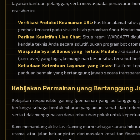
layanan bantuan pelanggan, serta mewaspadai penawaran bonus 
era siber ini.
Verifikasi Protokol Keamanan URL:
Pastikan alamat situs 
gembok terkunci pada sisi kiri bilah peramban Anda. Hindar
Periksa Keaktifan Live Chat:
Situs resmi WARGA777 diduk
kendala teknis Anda secara solutif, bukan program bot otom
Waspadai Syarat Bonus yang Terlalu Mudah:
Jika suatu
(turn-over) yang logis, kemungkinan besar situs tersebut b
Ketiadaan Ketentuan Layanan yang Jelas:
Platform tep
panduan bermain yang bertanggung jawab secara transparan
Kebijakan Permainan yang Bertanggung J
Kebijakan responsible gaming (permainan yang bertanggung 
berfungsi sebagai bentuk hiburan yang aman, sehat, dan terk
serta tidak menggunakan dana kebutuhan pokok untuk keperlua
Kami memandang aktivitas iGaming murni sebagai sarana hibura
utama, atau jalan keluar pintas dari masalah kesulitan finans