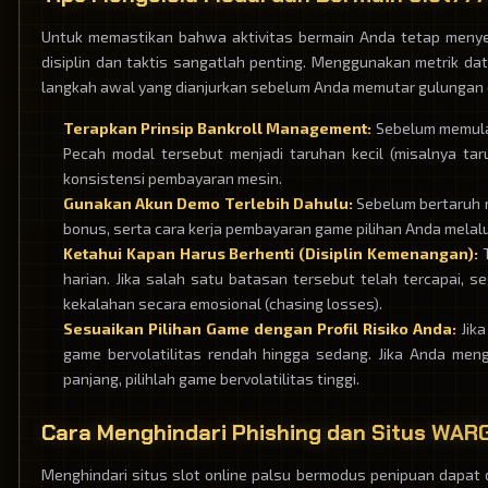
Untuk memastikan bahwa aktivitas bermain Anda tetap menyen
disiplin dan taktis sangatlah penting. Menggunakan metrik data
langkah awal yang dianjurkan sebelum Anda memutar gulungan 
Terapkan Prinsip Bankroll Management:
Sebelum memulai
Pecah modal tersebut menjadi taruhan kecil (misalnya ta
konsistensi pembayaran mesin.
Gunakan Akun Demo Terlebih Dahulu:
Sebelum bertaruh m
bonus, serta cara kerja pembayaran game pilihan Anda melalu
Ketahui Kapan Harus Berhenti (Disiplin Kemenangan):
T
harian. Jika salah satu batasan tersebut telah tercapai, s
kekalahan secara emosional (chasing losses).
Sesuaikan Pilihan Game dengan Profil Risiko Anda:
Jika
game bervolatilitas rendah hingga sedang. Jika Anda me
panjang, pilihlah game bervolatilitas tinggi.
Cara Menghindari Phishing dan Situs WAR
Menghindari situs slot online palsu bermodus penipuan dapat 