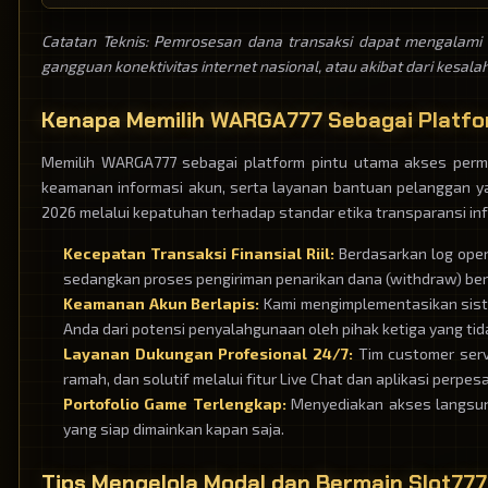
Catatan Teknis: Pemrosesan dana transaksi dapat mengalami 
gangguan konektivitas internet nasional, atau akibat dari kesal
Kenapa Memilih WARGA777 Sebagai Platfor
Memilih WARGA777 sebagai platform pintu utama akses permai
keamanan informasi akun, serta layanan bantuan pelanggan yan
2026 melalui kepatuhan terhadap standar etika transparansi inf
Kecepatan Transaksi Finansial Riil:
Berdasarkan log oper
sedangkan proses pengiriman penarikan dana (withdraw) berk
Keamanan Akun Berlapis:
Kami mengimplementasikan siste
Anda dari potensi penyalahgunaan oleh pihak ketiga yang ti
Layanan Dukungan Profesional 24/7:
Tim customer serv
ramah, dan solutif melalui fitur Live Chat dan aplikasi perpes
Portofolio Game Terlengkap:
Menyediakan akses langsung 
yang siap dimainkan kapan saja.
Tips Mengelola Modal dan Bermain Slot77