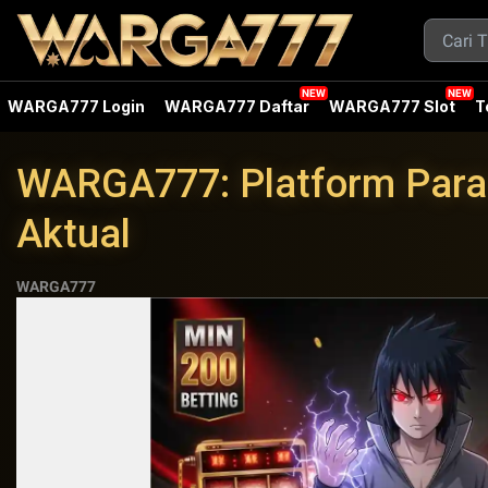
WARGA777 Login
WARGA777 Daftar
WARGA777 Slot
T
WARGA777: Platform Para 
Aktual
WARGA777