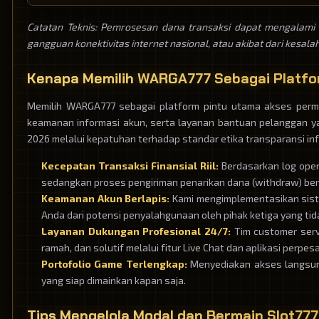
Catatan Teknis: Pemrosesan dana transaksi dapat mengalami 
gangguan konektivitas internet nasional, atau akibat dari kesal
Kenapa Memilih WARGA777 Sebagai Platfor
Memilih WARGA777 sebagai platform pintu utama akses permai
keamanan informasi akun, serta layanan bantuan pelanggan yan
2026 melalui kepatuhan terhadap standar etika transparansi inf
Kecepatan Transaksi Finansial Riil:
Berdasarkan log oper
sedangkan proses pengiriman penarikan dana (withdraw) berk
Keamanan Akun Berlapis:
Kami mengimplementasikan siste
Anda dari potensi penyalahgunaan oleh pihak ketiga yang ti
Layanan Dukungan Profesional 24/7:
Tim customer serv
ramah, dan solutif melalui fitur Live Chat dan aplikasi perpes
Portofolio Game Terlengkap:
Menyediakan akses langsung 
yang siap dimainkan kapan saja.
Tips Mengelola Modal dan Bermain Slot77