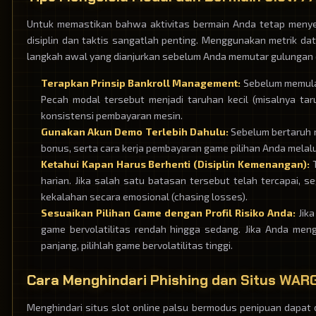
Untuk memastikan bahwa aktivitas bermain Anda tetap menyen
disiplin dan taktis sangatlah penting. Menggunakan metrik data
langkah awal yang dianjurkan sebelum Anda memutar gulungan 
Terapkan Prinsip Bankroll Management:
Sebelum memulai
Pecah modal tersebut menjadi taruhan kecil (misalnya ta
konsistensi pembayaran mesin.
Gunakan Akun Demo Terlebih Dahulu:
Sebelum bertaruh m
bonus, serta cara kerja pembayaran game pilihan Anda melalu
Ketahui Kapan Harus Berhenti (Disiplin Kemenangan):
T
harian. Jika salah satu batasan tersebut telah tercapai, s
kekalahan secara emosional (chasing losses).
Sesuaikan Pilihan Game dengan Profil Risiko Anda:
Jika
game bervolatilitas rendah hingga sedang. Jika Anda me
panjang, pilihlah game bervolatilitas tinggi.
Cara Menghindari Phishing dan Situs WAR
Menghindari situs slot online palsu bermodus penipuan dapat 