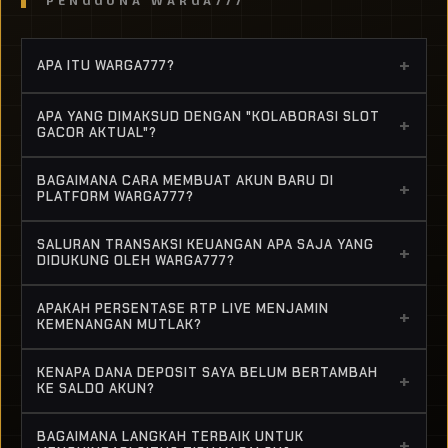
PENGGUNA WARGA777
+
APA ITU WARGA777?
WARGA777 adalah platform komunitas terpercaya
APA YANG DIMAKSUD DENGAN "KOLABORASI SLOT
+
2026 yang menyajikan wadah kolaborasi informasi
GACOR AKTUAL"?
bagi para warga slot777 untuk mengakses data
Merupakan sistem pengumpulan data kolektif dari
RTP live aktual, ulasan provider game online
BAGAIMANA CARA MEMBUAT AKUN BARU DI
+
aktivitas putaran ribuan pemain di platform
PLATFORM WARGA777?
ternama, serta panduan keamanan akun demi
WARGA777 untuk melacak frekuensi pembayaran
kenyamanan sesi bermain Anda.
Registrasi sangat mudah. Kunjungi situs resmi
riil dari berbagai mesin slot secara aktual (real-
SALURAN TRANSAKSI KEUANGAN APA SAJA YANG
+
WARGA777, klik menu "Daftar" di sudut kanan atas
DIDUKUNG OLEH WARGA777?
time), membantu para pengguna menyaring game
beranda, isi kolom formulir dengan data pribadi asli
yang sedang dalam fase variansi positif.
Kami mendukung berbagai pilihan gerbang
yang valid (username, password, email, kontak HP,
APAKAH PERSENTASE RTP LIVE MENJAMIN
+
transaksi elektronik terkemuka yang aman,
KEMENANGAN MUTLAK?
dan detail bank/e-wallet), lalu selesaikan sistem
meliputi transfer bank lokal terkemuka (BCA,
verifikasi captcha keamanan.
Sama sekali tidak. RTP (Return to Player)
Mandiri, BRI, BNI), pemrosesan instan lewat kode
KENAPA DANA DEPOSIT SAYA BELUM BERTAMBAH
+
merupakan indikator estimasi statistik jangka
KE SALDO AKUN?
QRIS cepat, transfer saldo e-wallet (DANA, OVO,
panjang dari pengembalian mesin kepada pemain.
GoPay), serta deposit pulsa kartu seluler
Keterlambatan saldo biasanya dipicu oleh
Dikarenakan sistem game bekerja menggunakan
BAGAIMANA LANGKAH TERBAIK UNTUK
Telkomsel dan XL.
+