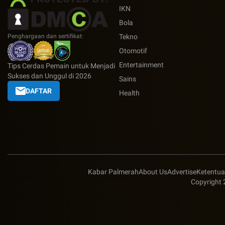
IKN
Bola
Penghargaan dan sertifikat:
Tekno
Otomotif
Entertainment
Tips Cerdas Pemain untuk Menjadi
Sukses dan Unggul di 2026
Sains
DAFTAR
Health
Kabar Palmerah
About Us
Advertise
Ketentu
Copyright 