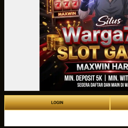
LOGIN