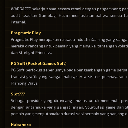
WARGA777 bekerja sama secara resmi dengan pengembang perang
audit keadilan (fair play). Hal ini memastikan bahwa semua ta
internal.
Pragmatic Play
Pragmatic Play merupakan raksasa industri iGaming yang sangat 
mereka dirancang untuk pemain yang menyukai tantangan volatili
dan Starlight Princess.
PG Soft (Pocket Games Soft)
PG Soft berfokus sepenuhnya pada pengembangan game berbasis v
transisi grafik yang sangat halus, serta sistem pembayaran r
Mahjong Ways.
Slot777
Sebagai provider yang dirancang khusus untuk memenuhi pref
dengan antarmuka yang sangat ringan. Volatilitas game dari S
pemain yang mengutamakan durasi sesi bermain yang panjang de
Habanero