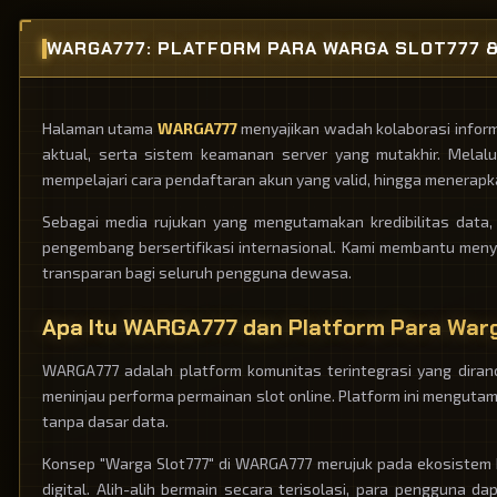
WARGA777: PLATFORM PARA WARGA SLOT777 
Halaman utama
WARGA777
menyajikan wadah kolaborasi informa
aktual, serta sistem keamanan server yang mutakhir. Melal
mempelajari cara pendaftaran akun yang valid, hingga menerapk
Sebagai media rujukan yang mengutamakan kredibilitas data,
pengembang bersertifikasi internasional. Kami membantu menya
transparan bagi seluruh pengguna dewasa.
Apa Itu WARGA777 dan Platform Para Warg
WARGA777 adalah platform komunitas terintegrasi yang diranc
meninjau performa permainan slot online. Platform ini menguta
tanpa dasar data.
Konsep "Warga Slot777" di WARGA777 merujuk pada ekosistem k
digital. Alih-alih bermain secara terisolasi, para pengguna 