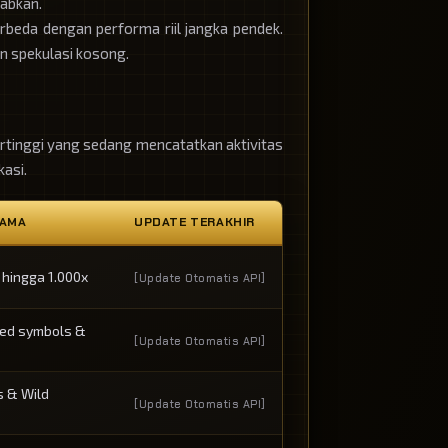
wabkan.
erbeda dengan performa riil jangka pendek.
n spekulasi kosong.
rtinggi yang sedang mencatatkan aktivitas
kasi.
TAMA
UPDATE TERAKHIR
r hingga 1.000x
[Update Otomatis API]
ted symbols &
[Update Otomatis API]
s & Wild
[Update Otomatis API]