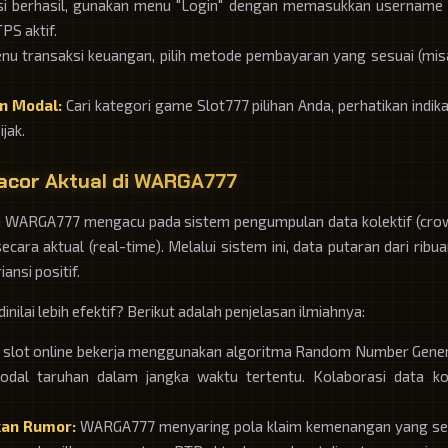
si berhasil, gunakan menu "Login" dengan memasukkan username d
S aktif.
u transaksi keuangan, pilih metode pembayaran yang sesuai (misal
n Modal:
Cari kategori game Slot777 pilihan Anda, perhatikan indik
jak.
acor Aktual di WARGA777
di WARGA777 mengacu pada sistem pengumpulan data kolektif (cr
ecara aktual (real-time). Melalui sistem ini, data putaran dari ri
nsi positif.
nilai lebih efektif? Berikut adalah penjelasan ilmiahnya:
slot online bekerja menggunakan algoritma Random Number Generat
odal taruhan dalam jangka waktu tertentu. Kolaborasi data 
kan Rumor:
WARGA777 menyaring pola klaim kemenangan yang ser