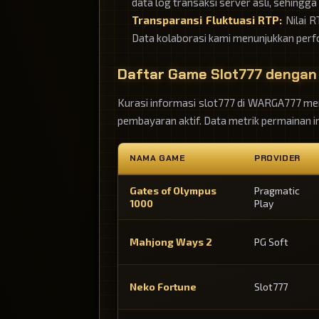
data log transaksi server asli, sehing
Transparansi Fluktuasi RTP:
Nilai R
Data kolaborasi kami menunjukkan perf
Daftar Game Slot777 dengan R
Kurasi informasi slot777 di WARGA777 men
pembayaran aktif. Data metrik permainan in
NAMA GAME
PROVIDER
Gates of Olympus
Pragmatic
1000
Play
Mahjong Ways 2
PG Soft
Neko Fortune
Slot777