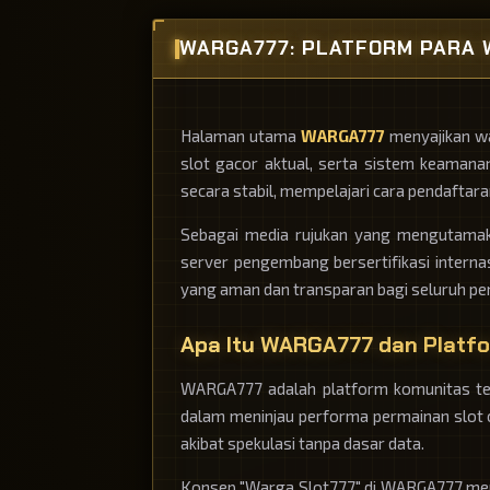
WARGA777: PLATFORM PARA 
Halaman utama
WARGA777
menyajikan wa
slot gacor aktual, serta sistem keamana
secara stabil, mempelajari cara pendaftar
Sebagai media rujukan yang mengutamaka
server pengembang bersertifikasi interna
yang aman dan transparan bagi seluruh p
Apa Itu WARGA777 dan Platf
WARGA777 adalah platform komunitas teri
dalam meninjau performa permainan slot 
akibat spekulasi tanpa dasar data.
Konsep "Warga Slot777" di WARGA777 meru