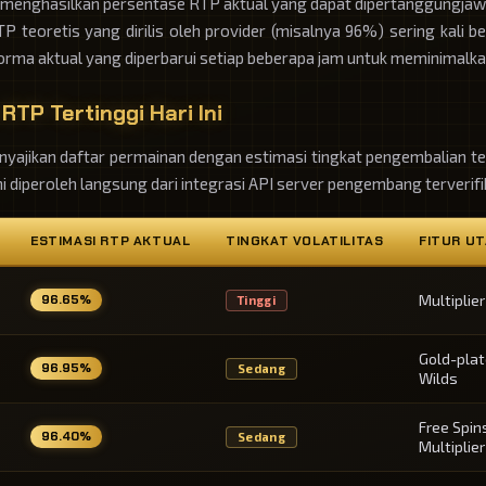
ga menghasilkan persentase RTP aktual yang dapat dipertanggungja
TP teoretis yang dirilis oleh provider (misalnya 96%) sering kali b
orma aktual yang diperbarui setiap beberapa jam untuk meminimalka
TP Tertinggi Hari Ini
yajikan daftar permainan dengan estimasi tingkat pengembalian te
i diperoleh langsung dari integrasi API server pengembang terverifi
ESTIMASI RTP AKTUAL
TINGKAT VOLATILITAS
FITUR U
96.65%
Multiplie
Tinggi
Gold-pla
96.95%
Sedang
Wilds
Free Spin
96.40%
Sedang
Multiplier