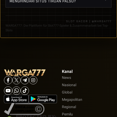
pengisian tiket formulir deposit yang tidak sesuai
MENGHINDARI SITUS TIRUAN PALSU?
generator angka acak (RNG), hasil putaran
dengan nominal transfer asli, sistem perbankan
individual jangka pendek tetap bergantung
Pastikan Anda selalu login atau bertransaksi
sedang offline atau mengalami pemeliharaan rutin,
sepenuhnya pada faktor keberuntungan.
melalui tautan domain resmi atau link alternatif
atau Anda salah mengirimkan nominal unik
SLOT GACOR | @WARGA777
sah yang dirilis oleh saluran komunikasi resmi
verifikasi. Hubungi tim CS kami via Live Chat 24 jam
WARGA777: Die Plattform für Slot777-Spieler & Zusammenarbeit bei Top-
WARGA777. Periksa juga apakah browser Anda
Slots
untuk verifikasi manual.
menampilkan ikon gembok terkunci yang
menandakan penggunaan protokol enkripsi data
HTTPS aman.
Kanal
News
Nasional
Global
Megapolitan
Regional
Pemilu