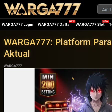
WARGA777 Login
WARGA777 Daftar
WARGA777 Slot
T
WARGA777: Platform Para 
Aktual
WARGA777