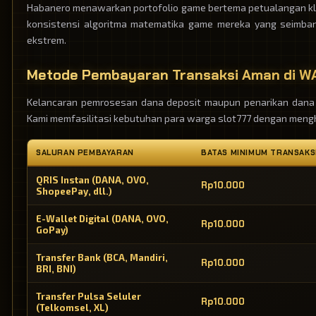
Habanero menawarkan portofolio game bertema petualangan klasi
konsistensi algoritma matematika game mereka yang seimban
ekstrem.
Metode Pembayaran Transaksi Aman di 
Kelancaran pemrosesan dana deposit maupun penarikan dana (w
Kami memfasilitasi kebutuhan para warga slot777 dengan mengh
SALURAN PEMBAYARAN
BATAS MINIMUM TRANSAKS
QRIS Instan (DANA, OVO,
Rp10.000
ShopeePay, dll.)
E-Wallet Digital (DANA, OVO,
Rp10.000
GoPay)
Transfer Bank (BCA, Mandiri,
Rp10.000
BRI, BNI)
Transfer Pulsa Seluler
Rp10.000
(Telkomsel, XL)