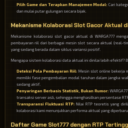
Pilih Game dan Terapkan Manajemen Modal:
Cari katego
dan mulai putar gulungan secara bijak.
Mekanisme Kolaborasi Slot Gacor Aktual 
Mekanisme kolaborasi slot gacor aktual di WARGA777 menga
pembayaran riil dari berbagai mesin slot secara aktual (real-t
yang sedang berada dalam siklus variansi positif.
Mengapa sistem kolaborasi data aktual ini dinilai lebih efektif? 
Deteksi Pola Pembayaran Riil:
Mesin slot online bekerja
memiliki fase pengembalian modal taruhan dalam jangka wa
sedang aktif.
Penyaringan Berbasis Statistik, Bukan Rumor:
WARGA777 
transaksi server asli, sehingga menghasilkan persentase R
Transparansi Fluktuasi RTP:
Nilai RTP teoretis yang diri
kolaborasi kami menunjukkan performa aktual yang diperbaru
Daftar Game Slot777 dengan RTP Tertinggi 