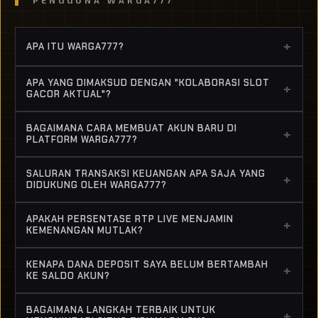
PENGGUNA WARGA777
+
APA ITU WARGA777?
WARGA777 adalah platform komunitas terpercaya
APA YANG DIMAKSUD DENGAN "KOLABORASI SLOT
+
2026 yang menyajikan wadah kolaborasi informasi
GACOR AKTUAL"?
bagi para warga slot777 untuk mengakses data
Merupakan sistem pengumpulan data kolektif dari
RTP live aktual, ulasan provider game online
BAGAIMANA CARA MEMBUAT AKUN BARU DI
+
aktivitas putaran ribuan pemain di platform
PLATFORM WARGA777?
ternama, serta panduan keamanan akun demi
WARGA777 untuk melacak frekuensi pembayaran
kenyamanan sesi bermain Anda.
Registrasi sangat mudah. Kunjungi situs resmi
riil dari berbagai mesin slot secara aktual (real-
SALURAN TRANSAKSI KEUANGAN APA SAJA YANG
+
WARGA777, klik menu "Daftar" di sudut kanan atas
DIDUKUNG OLEH WARGA777?
time), membantu para pengguna menyaring game
beranda, isi kolom formulir dengan data pribadi asli
yang sedang dalam fase variansi positif.
Kami mendukung berbagai pilihan gerbang
yang valid (username, password, email, kontak HP,
APAKAH PERSENTASE RTP LIVE MENJAMIN
+
transaksi elektronik terkemuka yang aman,
KEMENANGAN MUTLAK?
dan detail bank/e-wallet), lalu selesaikan sistem
meliputi transfer bank lokal terkemuka (BCA,
verifikasi captcha keamanan.
Sama sekali tidak. RTP (Return to Player)
Mandiri, BRI, BNI), pemrosesan instan lewat kode
KENAPA DANA DEPOSIT SAYA BELUM BERTAMBAH
+
merupakan indikator estimasi statistik jangka
KE SALDO AKUN?
QRIS cepat, transfer saldo e-wallet (DANA, OVO,
panjang dari pengembalian mesin kepada pemain.
GoPay), serta deposit pulsa kartu seluler
Keterlambatan saldo biasanya dipicu oleh
Dikarenakan sistem game bekerja menggunakan
BAGAIMANA LANGKAH TERBAIK UNTUK
Telkomsel dan XL.
+