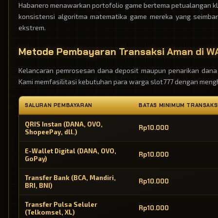
Habanero menawarkan portofolio game bertema petualangan klasi
konsistensi algoritma matematika game mereka yang seimban
ekstrem.
Metode Pembayaran Transaksi Aman di 
Kelancaran pemrosesan dana deposit maupun penarikan dana (w
Kami memfasilitasi kebutuhan para warga slot777 dengan mengh
SALURAN PEMBAYARAN
BATAS MINIMUM TRANSAKS
QRIS Instan (DANA, OVO,
Rp10.000
ShopeePay, dll.)
E-Wallet Digital (DANA, OVO,
Rp10.000
GoPay)
Transfer Bank (BCA, Mandiri,
Rp10.000
BRI, BNI)
Transfer Pulsa Seluler
Rp10.000
(Telkomsel, XL)