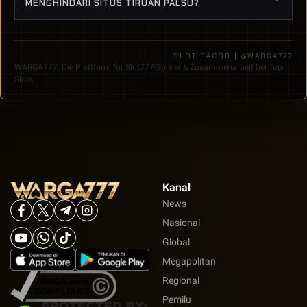
pengisian tiket formulir deposit yang tidak sesuai
MENGHINDARI SITUS TIRUAN PALSU?
generator angka acak (RNG), hasil putaran
dengan nominal transfer asli, sistem perbankan
individual jangka pendek tetap bergantung
Pastikan Anda selalu login atau bertransaksi
sedang offline atau mengalami pemeliharaan rutin,
sepenuhnya pada faktor keberuntungan.
melalui tautan domain resmi atau link alternatif
atau Anda salah mengirimkan nominal unik
SLOT GACOR | @WARGA777
sah yang dirilis oleh saluran komunikasi resmi
verifikasi. Hubungi tim CS kami via Live Chat 24 jam
WARGA777: Die Plattform für Slot777-Spieler & Zusammenarbeit bei Top-
WARGA777. Periksa juga apakah browser Anda
Slots
untuk verifikasi manual.
menampilkan ikon gembok terkunci yang
menandakan penggunaan protokol enkripsi data
HTTPS aman.
Kanal
News
Nasional
Global
Megapolitan
Regional
Pemilu