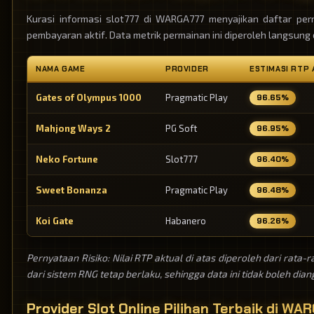
Kurasi informasi slot777 di WARGA777 menyajikan daftar per
pembayaran aktif. Data metrik permainan ini diperoleh langsung d
NAMA GAME
PROVIDER
ESTIMASI RTP
Gates of Olympus 1000
Pragmatic Play
96.65%
Mahjong Ways 2
PG Soft
96.95%
Neko Fortune
Slot777
96.40%
Sweet Bonanza
Pragmatic Play
96.48%
Koi Gate
Habanero
96.26%
Pernyataan Risiko: Nilai RTP aktual di atas diperoleh dari rata
dari sistem RNG tetap berlaku, sehingga data ini tidak boleh d
Provider Slot Online Pilihan Terbaik di WA