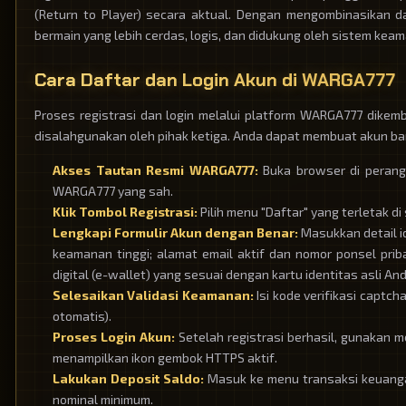
(Return to Player) secara aktual. Dengan mengombinasikan d
bermain yang lebih cerdas, logis, dan didukung oleh sistem keam
Cara Daftar dan Login Akun di WARGA777
Proses registrasi dan login melalui platform WARGA777 dikem
disalahgunakan oleh pihak ketiga. Anda dapat membuat akun ba
Akses Tautan Resmi WARGA777:
Buka browser di perangk
WARGA777 yang sah.
Klik Tombol Registrasi:
Pilih menu "Daftar" yang terletak d
Lengkapi Formulir Akun dengan Benar:
Masukkan detail id
keamanan tinggi; alamat email aktif dan nomor ponsel pri
digital (e-wallet) yang sesuai dengan kartu identitas asli And
Selesaikan Validasi Keamanan:
Isi kode verifikasi captc
otomatis).
Proses Login Akun:
Setelah registrasi berhasil, gunakan
menampilkan ikon gembok HTTPS aktif.
Lakukan Deposit Saldo:
Masuk ke menu transaksi keuangan,
nominal minimum.