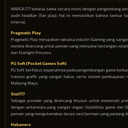
WARGA777 bekerja sama secara resmi dengan pengembang perang
audit keadilan (fair play). Hal ini memastikan bahwa semua ta
internal.
Pragmatic Play
Pragmatic Play merupakan raksasa industri iGaming yang sangat 
mereka dirancang untuk pemain yang menyukai tantangan volatili
dan Starlight Princess.
PG Soft (Pocket Games Soft)
PG Soft berfokus sepenuhnya pada pengembangan game berbasis v
transisi grafik yang sangat halus, serta sistem pembayaran r
Mahjong Ways.
Slot777
Sebagai provider yang dirancang khusus untuk memenuhi pref
dengan antarmuka yang sangat ringan. Volatilitas game dari S
pemain yang mengutamakan durasi sesi bermain yang panjang de
Habanero