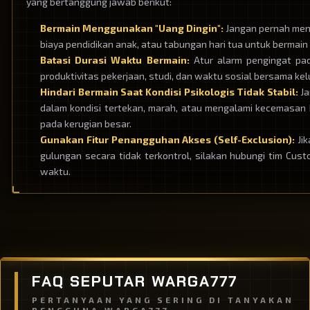
yang bertanggung jawab berikut:
Bermain Menggunakan "Uang Dingin":
Jangan pernah meny
biaya pendidikan anak, atau tabungan hari tua untuk bermain 
Batasi Durasi Waktu Bermain:
Atur alarm pengingat pad
produktivitas pekerjaan, studi, dan waktu sosial bersama kel
Hindari Bermain Saat Kondisi Psikologis Tidak Stabil:
Ja
dalam kondisi tertekan, marah, atau mengalami kecemasan b
pada kerugian besar.
Gunakan Fitur Penangguhan Akses (Self-Exclusion):
Jik
gulungan secara tidak terkontrol, silakan hubungi tim C
waktu.
FAQ SEPUTAR WARGA777
PERTANYAAN YANG SERING DI TANYAKAN