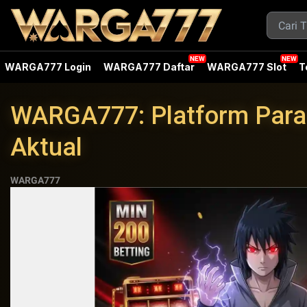
WARGA777 Login
WARGA777 Daftar
WARGA777 Slot
T
WARGA777: Platform Para 
Aktual
WARGA777