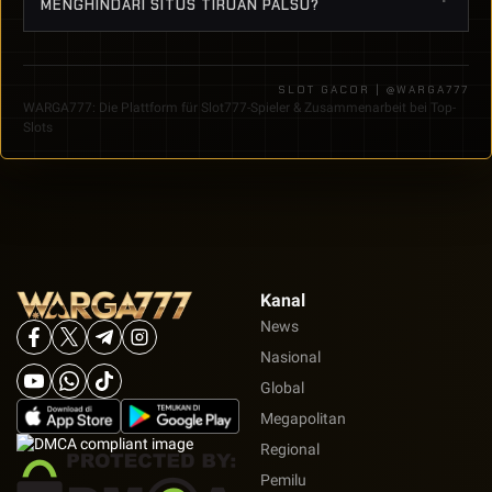
pengisian tiket formulir deposit yang tidak sesuai
MENGHINDARI SITUS TIRUAN PALSU?
generator angka acak (RNG), hasil putaran
dengan nominal transfer asli, sistem perbankan
individual jangka pendek tetap bergantung
Pastikan Anda selalu login atau bertransaksi
sedang offline atau mengalami pemeliharaan rutin,
sepenuhnya pada faktor keberuntungan.
melalui tautan domain resmi atau link alternatif
atau Anda salah mengirimkan nominal unik
SLOT GACOR | @WARGA777
sah yang dirilis oleh saluran komunikasi resmi
verifikasi. Hubungi tim CS kami via Live Chat 24 jam
WARGA777: Die Plattform für Slot777-Spieler & Zusammenarbeit bei Top-
WARGA777. Periksa juga apakah browser Anda
Slots
untuk verifikasi manual.
menampilkan ikon gembok terkunci yang
menandakan penggunaan protokol enkripsi data
HTTPS aman.
Kanal
News
Nasional
Global
Megapolitan
Regional
Pemilu