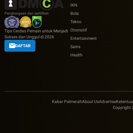
IKN
Bola
Penghargaan dan sertifikat:
Tekno
Otomotif
Tips Cerdas Pemain untuk Menjadi
Sukses dan Unggul di 2026
Entertainment
DAFTAR
Sains
Health
Kabar Palmerah
About Us
Advertise
Ketentu
Copyright 