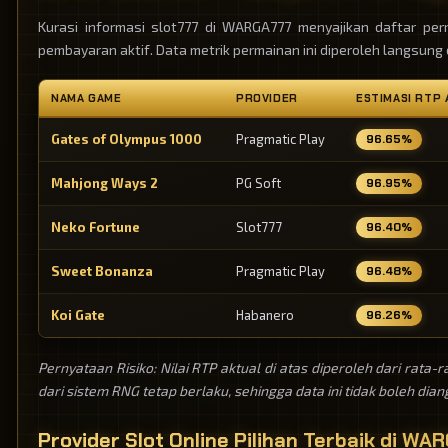
Kurasi informasi slot777 di WARGA777 menyajikan daftar per
pembayaran aktif. Data metrik permainan ini diperoleh langsung d
NAMA GAME
PROVIDER
ESTIMASI RTP
Gates of Olympus 1000
Pragmatic Play
96.65%
Mahjong Ways 2
PG Soft
96.95%
Neko Fortune
Slot777
96.40%
Sweet Bonanza
Pragmatic Play
96.48%
Koi Gate
Habanero
96.26%
Pernyataan Risiko: Nilai RTP aktual di atas diperoleh dari rata
dari sistem RNG tetap berlaku, sehingga data ini tidak boleh d
Provider Slot Online Pilihan Terbaik di WA