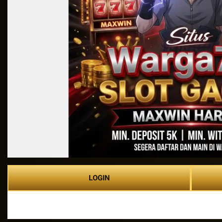
LOGIN