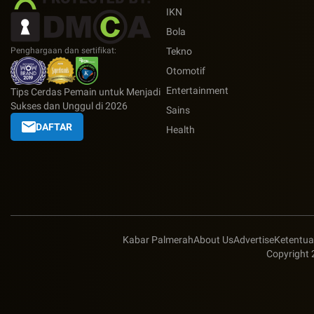
IKN
Bola
Penghargaan dan sertifikat:
Tekno
Otomotif
Entertainment
Tips Cerdas Pemain untuk Menjadi
Sukses dan Unggul di 2026
Sains
DAFTAR
Health
Kabar Palmerah
About Us
Advertise
Ketentu
Copyright 