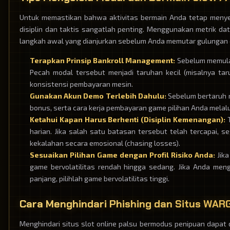
Untuk memastikan bahwa aktivitas bermain Anda tetap menyen
disiplin dan taktis sangatlah penting. Menggunakan metrik data
langkah awal yang dianjurkan sebelum Anda memutar gulungan 
Terapkan Prinsip Bankroll Management:
Sebelum memulai
Pecah modal tersebut menjadi taruhan kecil (misalnya ta
konsistensi pembayaran mesin.
Gunakan Akun Demo Terlebih Dahulu:
Sebelum bertaruh m
bonus, serta cara kerja pembayaran game pilihan Anda melalu
Ketahui Kapan Harus Berhenti (Disiplin Kemenangan):
T
harian. Jika salah satu batasan tersebut telah tercapai, s
kekalahan secara emosional (chasing losses).
Sesuaikan Pilihan Game dengan Profil Risiko Anda:
Jika
game bervolatilitas rendah hingga sedang. Jika Anda me
panjang, pilihlah game bervolatilitas tinggi.
Cara Menghindari Phishing dan Situs WAR
Menghindari situs slot online palsu bermodus penipuan dapat 