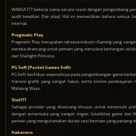
WARGA777 bekerja sama secara resmi dengan pengembang perang
audit keadilan (fair play). Hal ini memastikan bahwa semua ta
internal.
Pragmatic Play
Pragmatic Play merupakan raksasa industri iGaming yang sangat 
mereka dirancang untuk pemain yang menyukai tantangan volatili
dan Starlight Princess.
PG Soft (Pocket Games Soft)
PG Soft berfokus sepenuhnya pada pengembangan game berbasis v
transisi grafik yang sangat halus, serta sistem pembayaran r
Mahjong Ways.
Slot777
Sebagai provider yang dirancang khusus untuk memenuhi pref
dengan antarmuka yang sangat ringan. Volatilitas game dari S
pemain yang mengutamakan durasi sesi bermain yang panjang de
Habanero