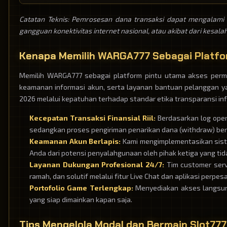
Catatan Teknis: Pemrosesan dana transaksi dapat mengalami 
gangguan konektivitas internet nasional, atau akibat dari kesal
Kenapa Memilih WARGA777 Sebagai Platfor
Memilih WARGA777 sebagai platform pintu utama akses permai
keamanan informasi akun, serta layanan bantuan pelanggan yan
2026 melalui kepatuhan terhadap standar etika transparansi inf
Kecepatan Transaksi Finansial Riil:
Berdasarkan log oper
sedangkan proses pengiriman penarikan dana (withdraw) berk
Keamanan Akun Berlapis:
Kami mengimplementasikan siste
Anda dari potensi penyalahgunaan oleh pihak ketiga yang ti
Layanan Dukungan Profesional 24/7:
Tim customer serv
ramah, dan solutif melalui fitur Live Chat dan aplikasi perpes
Portofolio Game Terlengkap:
Menyediakan akses langsung 
yang siap dimainkan kapan saja.
Tips Mengelola Modal dan Bermain Slot77