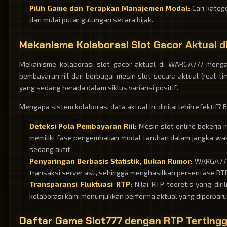
Pilih Game dan Terapkan Manajemen Modal:
Cari katego
dan mulai putar gulungan secara bijak.
Mekanisme Kolaborasi Slot Gacor Aktual 
Mekanisme kolaborasi slot gacor aktual di WARGA777 menga
pembayaran riil dari berbagai mesin slot secara aktual (real-t
yang sedang berada dalam siklus variansi positif.
Mengapa sistem kolaborasi data aktual ini dinilai lebih efektif? 
Deteksi Pola Pembayaran Riil:
Mesin slot online bekerja
memiliki fase pengembalian modal taruhan dalam jangka wa
sedang aktif.
Penyaringan Berbasis Statistik, Bukan Rumor:
WARGA777 
transaksi server asli, sehingga menghasilkan persentase R
Transparansi Fluktuasi RTP:
Nilai RTP teoretis yang diri
kolaborasi kami menunjukkan performa aktual yang diperbaru
Daftar Game Slot777 dengan RTP Tertinggi 