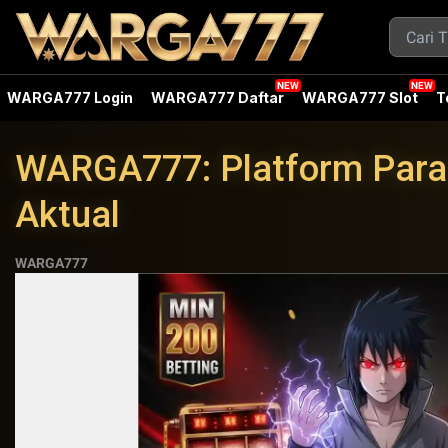
WARGA777 Login
WARGA777 Daftar
WARGA777 Slot
T
WARGA777: Platform Para 
Aktual
WARGA777