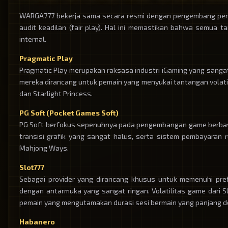
WARGA777 bekerja sama secara resmi dengan pengembang perang
audit keadilan (fair play). Hal ini memastikan bahwa semua ta
internal.
Pragmatic Play
Pragmatic Play merupakan raksasa industri iGaming yang sangat 
mereka dirancang untuk pemain yang menyukai tantangan volatili
dan Starlight Princess.
PG Soft (Pocket Games Soft)
PG Soft berfokus sepenuhnya pada pengembangan game berbasis v
transisi grafik yang sangat halus, serta sistem pembayaran r
Mahjong Ways.
Slot777
Sebagai provider yang dirancang khusus untuk memenuhi pref
dengan antarmuka yang sangat ringan. Volatilitas game dari S
pemain yang mengutamakan durasi sesi bermain yang panjang de
Habanero