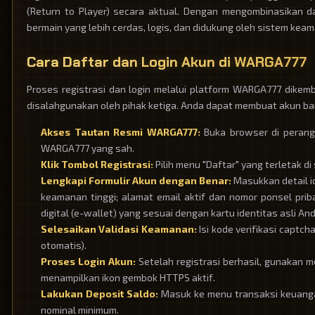
(Return to Player) secara aktual. Dengan mengombinasikan d
bermain yang lebih cerdas, logis, dan didukung oleh sistem keam
Cara Daftar dan Login Akun di WARGA777
Proses registrasi dan login melalui platform WARGA777 dikem
disalahgunakan oleh pihak ketiga. Anda dapat membuat akun ba
Akses Tautan Resmi WARGA777:
Buka browser di perangk
WARGA777 yang sah.
Klik Tombol Registrasi:
Pilih menu "Daftar" yang terletak d
Lengkapi Formulir Akun dengan Benar:
Masukkan detail id
keamanan tinggi; alamat email aktif dan nomor ponsel pri
digital (e-wallet) yang sesuai dengan kartu identitas asli And
Selesaikan Validasi Keamanan:
Isi kode verifikasi captc
otomatis).
Proses Login Akun:
Setelah registrasi berhasil, gunakan
menampilkan ikon gembok HTTPS aktif.
Lakukan Deposit Saldo:
Masuk ke menu transaksi keuangan,
nominal minimum.