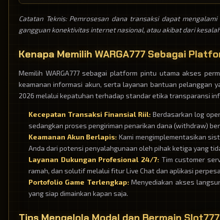
Catatan Teknis: Pemrosesan dana transaksi dapat mengalami 
gangguan konektivitas internet nasional, atau akibat dari kesal
Kenapa Memilih WARGA777 Sebagai Platfor
Memilih WARGA777 sebagai platform pintu utama akses permai
keamanan informasi akun, serta layanan bantuan pelanggan yan
2026 melalui kepatuhan terhadap standar etika transparansi inf
Kecepatan Transaksi Finansial Riil:
Berdasarkan log oper
sedangkan proses pengiriman penarikan dana (withdraw) berk
Keamanan Akun Berlapis:
Kami mengimplementasikan siste
Anda dari potensi penyalahgunaan oleh pihak ketiga yang ti
Layanan Dukungan Profesional 24/7:
Tim customer serv
ramah, dan solutif melalui fitur Live Chat dan aplikasi perpes
Portofolio Game Terlengkap:
Menyediakan akses langsung 
yang siap dimainkan kapan saja.
Tips Mengelola Modal dan Bermain Slot77