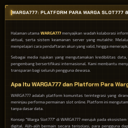
WARGA777: PLATFORM PARA WARGA SLOT777 
Halaman utama
WARGA777
menyajikan wadah kolaborasi informa
aktual, serta sistem keamanan server yang mutakhir. Melal
mempelajari cara pendaftaran akun yang valid, hingga menerapk
Sebagai media rujukan yang mengutamakan kredibilitas data,
pengembang bersertifikasi internasional. Kami membantu menya
transparan bagi seluruh pengguna dewasa.
Apa Itu WARGA777 dan Platform Para Warg
WARGA777 adalah platform komunitas terintegrasi yang diranc
meninjau performa permainan slot online. Platform ini menguta
tanpa dasar data.
Konsep "Warga Slot777" di WARGA777 merujuk pada ekosistem k
digital. Alih-alih bermain secara terisolasi, para pengguna 