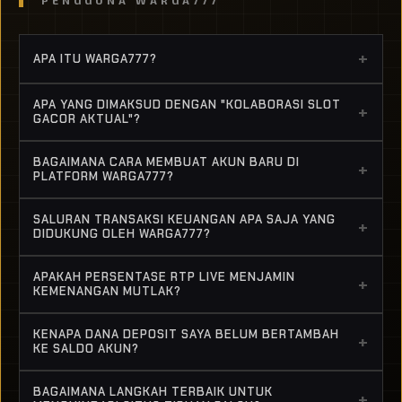
PENGGUNA WARGA777
+
APA ITU WARGA777?
WARGA777 adalah platform komunitas terpercaya
APA YANG DIMAKSUD DENGAN "KOLABORASI SLOT
+
2026 yang menyajikan wadah kolaborasi informasi
GACOR AKTUAL"?
bagi para warga slot777 untuk mengakses data
Merupakan sistem pengumpulan data kolektif dari
RTP live aktual, ulasan provider game online
BAGAIMANA CARA MEMBUAT AKUN BARU DI
+
aktivitas putaran ribuan pemain di platform
PLATFORM WARGA777?
ternama, serta panduan keamanan akun demi
WARGA777 untuk melacak frekuensi pembayaran
kenyamanan sesi bermain Anda.
Registrasi sangat mudah. Kunjungi situs resmi
riil dari berbagai mesin slot secara aktual (real-
SALURAN TRANSAKSI KEUANGAN APA SAJA YANG
+
WARGA777, klik menu "Daftar" di sudut kanan atas
DIDUKUNG OLEH WARGA777?
time), membantu para pengguna menyaring game
beranda, isi kolom formulir dengan data pribadi asli
yang sedang dalam fase variansi positif.
Kami mendukung berbagai pilihan gerbang
yang valid (username, password, email, kontak HP,
APAKAH PERSENTASE RTP LIVE MENJAMIN
+
transaksi elektronik terkemuka yang aman,
KEMENANGAN MUTLAK?
dan detail bank/e-wallet), lalu selesaikan sistem
meliputi transfer bank lokal terkemuka (BCA,
verifikasi captcha keamanan.
Sama sekali tidak. RTP (Return to Player)
Mandiri, BRI, BNI), pemrosesan instan lewat kode
KENAPA DANA DEPOSIT SAYA BELUM BERTAMBAH
+
merupakan indikator estimasi statistik jangka
KE SALDO AKUN?
QRIS cepat, transfer saldo e-wallet (DANA, OVO,
panjang dari pengembalian mesin kepada pemain.
GoPay), serta deposit pulsa kartu seluler
Keterlambatan saldo biasanya dipicu oleh
Dikarenakan sistem game bekerja menggunakan
BAGAIMANA LANGKAH TERBAIK UNTUK
Telkomsel dan XL.
+