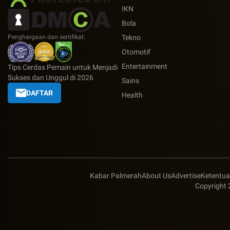
IKN
Bola
Penghargaan dan sertifikat:
Tekno
Otomotif
Entertainment
Tips Cerdas Pemain untuk Menjadi
Sukses dan Unggul di 2026
Sains
DAFTAR
Health
Kabar Palmerah
About Us
Advertise
Ketentu
Copyright 