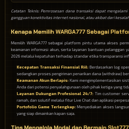
Catatan Teknis: Pemrosesan dana transaksi dapat mengalami 
gangguan konektivitas internet nasional, atau akibat dari kesal
Kenapa Memilih WARGA777 Sebagai Platfor
Memilih WARGA777 sebagai platform pintu utama akses permai
keamanan informasi akun, serta layanan bantuan pelanggan yan
2026 melalui kepatuhan terhadap standar etika transparansi inf
Kecepatan Transaksi Finansial Riil:
Berdasarkan log oper
sedangkan proses pengiriman penarikan dana (withdraw) berk
Keamanan Akun Berlapis:
Kami mengimplementasikan siste
Anda dari potensi penyalahgunaan oleh pihak ketiga yang ti
Layanan Dukungan Profesional 24/7:
Tim customer serv
ramah, dan solutif melalui fitur Live Chat dan aplikasi perpes
Portofolio Game Terlengkap:
Menyediakan akses langsung 
yang siap dimainkan kapan saja.
Tips Mengelola Modal dan Bermain Slot77