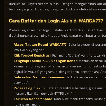
(Return to Player) secara aktual. Dengan mengombinasikan d
bermain yang lebih cerdas, logis, dan didukung oleh sistem keam
Cara Daftar dan Login Akun di WARGA777
Proses registrasi dan login melalui platform WARGA777 dikem
disalahgunakan oleh pihak ketiga. Anda dapat membuat akun ba
Akses Tautan Resmi WARGA777:
Buka browser di perangk
WARGA777 yang sah.
Klik Tombol Registrasi:
Pilih menu "Daftar" yang terletak d
Lengkapi Formulir Akun dengan Benar:
Masukkan detail id
keamanan tinggi; alamat email aktif dan nomor ponsel pri
digital (e-wallet) yang sesuai dengan kartu identitas asli And
Selesaikan Validasi Keamanan:
Isi kode verifikasi captc
otomatis).
Proses Login Akun:
Setelah registrasi berhasil, gunakan
menampilkan ikon gembok HTTPS aktif.
Lakukan Deposit Saldo:
Masuk ke menu transaksi keuangan,
nominal minimum.