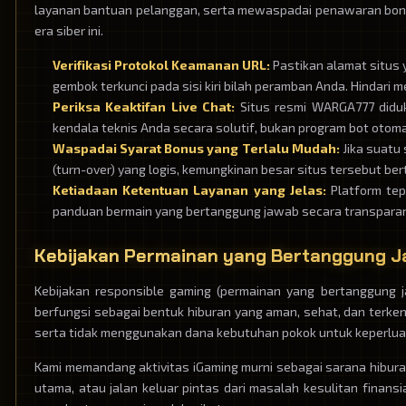
layanan bantuan pelanggan, serta mewaspadai penawaran bonus 
era siber ini.
Verifikasi Protokol Keamanan URL:
Pastikan alamat situs 
gembok terkunci pada sisi kiri bilah peramban Anda. Hindar
Periksa Keaktifan Live Chat:
Situs resmi WARGA777 diduk
kendala teknis Anda secara solutif, bukan program bot otom
Waspadai Syarat Bonus yang Terlalu Mudah:
Jika suatu
(turn-over) yang logis, kemungkinan besar situs tersebut b
Ketiadaan Ketentuan Layanan yang Jelas:
Platform tep
panduan bermain yang bertanggung jawab secara transparan
Kebijakan Permainan yang Bertanggung J
Kebijakan responsible gaming (permainan yang bertanggung 
berfungsi sebagai bentuk hiburan yang aman, sehat, dan terk
serta tidak menggunakan dana kebutuhan pokok untuk keperlua
Kami memandang aktivitas iGaming murni sebagai sarana hibura
utama, atau jalan keluar pintas dari masalah kesulitan finans