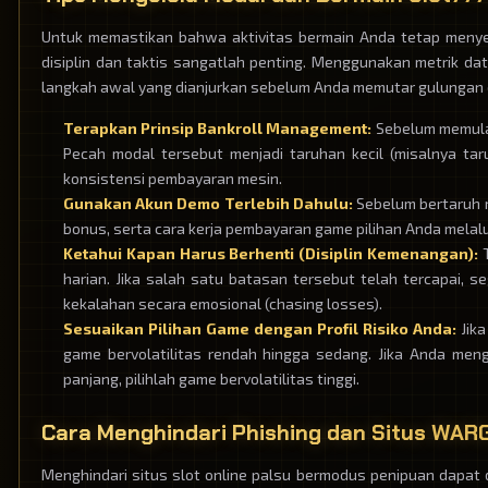
Untuk memastikan bahwa aktivitas bermain Anda tetap menyen
disiplin dan taktis sangatlah penting. Menggunakan metrik data
langkah awal yang dianjurkan sebelum Anda memutar gulungan 
Terapkan Prinsip Bankroll Management:
Sebelum memulai
Pecah modal tersebut menjadi taruhan kecil (misalnya ta
konsistensi pembayaran mesin.
Gunakan Akun Demo Terlebih Dahulu:
Sebelum bertaruh m
bonus, serta cara kerja pembayaran game pilihan Anda melalu
Ketahui Kapan Harus Berhenti (Disiplin Kemenangan):
T
harian. Jika salah satu batasan tersebut telah tercapai, s
kekalahan secara emosional (chasing losses).
Sesuaikan Pilihan Game dengan Profil Risiko Anda:
Jika
game bervolatilitas rendah hingga sedang. Jika Anda me
panjang, pilihlah game bervolatilitas tinggi.
Cara Menghindari Phishing dan Situs WAR
Menghindari situs slot online palsu bermodus penipuan dapat 