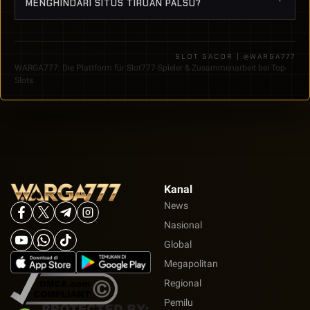
pengisian tiket formulir deposit yang tidak sesuai
MENGHINDARI SITUS TIRUAN PALSU?
generator angka acak (RNG), hasil putaran
dengan nominal transfer asli, sistem perbankan
individual jangka pendek tetap bergantung
Pastikan Anda selalu login atau bertransaksi
sedang offline atau mengalami pemeliharaan rutin,
sepenuhnya pada faktor keberuntungan.
melalui tautan domain resmi atau link alternatif
atau Anda salah mengirimkan nominal unik
SLOT GACOR | @WARGA777
sah yang dirilis oleh saluran komunikasi resmi
verifikasi. Hubungi tim CS kami via Live Chat 24 jam
WARGA777: Die Plattform für Slot777-Spieler & Zusammenarbeit bei Top-
WARGA777. Periksa juga apakah browser Anda
Slots
untuk verifikasi manual.
menampilkan ikon gembok terkunci yang
menandakan penggunaan protokol enkripsi data
HTTPS aman.
Kanal
News
Nasional
Global
Megapolitan
Regional
Pemilu