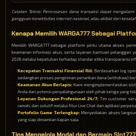
Catatan Teknis: Pemrosesan dana transaksi dapat mengalami 
gangguan konektivitas internet nasional, atau akibat dari kesal
Kenapa Memilih WARGA777 Sebagai Platfor
Memilih WARGA777 sebagai platform pintu utama akses permai
keamanan informasi akun, serta layanan bantuan pelanggan yan
2026 melalui kepatuhan terhadap standar etika transparansi inf
Kecepatan Transaksi Finansial Riil:
Berdasarkan log oper
sedangkan proses pengiriman penarikan dana (withdraw) berk
Keamanan Akun Berlapis:
Kami mengimplementasikan siste
Anda dari potensi penyalahgunaan oleh pihak ketiga yang ti
Layanan Dukungan Profesional 24/7:
Tim customer serv
ramah, dan solutif melalui fitur Live Chat dan aplikasi perpes
Portofolio Game Terlengkap:
Menyediakan akses langsung 
yang siap dimainkan kapan saja.
Tips Mengelola Modal dan Bermain Slot77