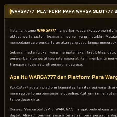
WARGA777: PLATFORM PARA WARGA SLOT777 
Halaman utama
WARGA777
menyajikan wadah kolaborasi informa
aktual, serta sistem keamanan server yang mutakhir. Melal
mempelajari cara pendaftaran akun yang valid, hingga menerapk
Sebagai media rujukan yang mengutamakan kredibilitas data,
pengembang bersertifikasi internasional. Kami membantu menya
transparan bagi seluruh pengguna dewasa.
Apa Itu WARGA777 dan Platform Para Warg
WARGA777 adalah platform komunitas terintegrasi yang diranc
meninjau performa permainan slot online. Platform ini menguta
tanpa dasar data.
Konsep "Warga Slot777" di WARGA777 merujuk pada ekosistem k
digital. Alih-alih bermain secara terisolasi, para pengguna 