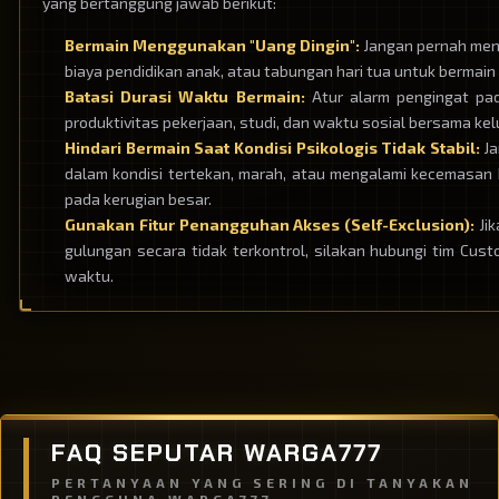
yang bertanggung jawab berikut:
Bermain Menggunakan "Uang Dingin":
Jangan pernah meny
biaya pendidikan anak, atau tabungan hari tua untuk bermain 
Batasi Durasi Waktu Bermain:
Atur alarm pengingat pad
produktivitas pekerjaan, studi, dan waktu sosial bersama kel
Hindari Bermain Saat Kondisi Psikologis Tidak Stabil:
Ja
dalam kondisi tertekan, marah, atau mengalami kecemasan b
pada kerugian besar.
Gunakan Fitur Penangguhan Akses (Self-Exclusion):
Jik
gulungan secara tidak terkontrol, silakan hubungi tim C
waktu.
FAQ SEPUTAR WARGA777
PERTANYAAN YANG SERING DI TANYAKAN