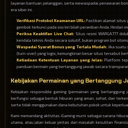
layanan bantuan pelanggan, serta mewaspadai penawaran bonus 
era siber ini.
Verifikasi Protokol Keamanan URL:
Pastikan alamat situs 
gembok terkunci pada sisi kiri bilah peramban Anda. Hindar
Periksa Keaktifan Live Chat:
Situs resmi WARGA777 diduk
kendala teknis Anda secara solutif, bukan program bot otom
Waspadai Syarat Bonus yang Terlalu Mudah:
Jika suatu
(turn-over) yang logis, kemungkinan besar situs tersebut b
Ketiadaan Ketentuan Layanan yang Jelas:
Platform tep
panduan bermain yang bertanggung jawab secara transparan
Kebijakan Permainan yang Bertanggung J
Kebijakan responsible gaming (permainan yang bertanggung 
berfungsi sebagai bentuk hiburan yang aman, sehat, dan terk
serta tidak menggunakan dana kebutuhan pokok untuk keperlua
Kami memandang aktivitas iGaming murni sebagai sarana hibura
utama, atau jalan keluar pintas dari masalah kesulitan finans