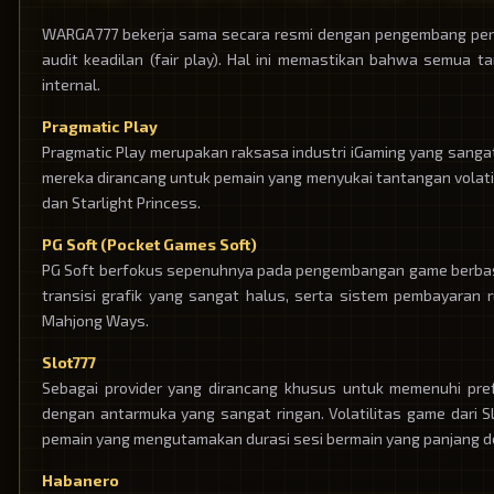
WARGA777 bekerja sama secara resmi dengan pengembang perang
audit keadilan (fair play). Hal ini memastikan bahwa semua ta
internal.
Pragmatic Play
Pragmatic Play merupakan raksasa industri iGaming yang sangat 
mereka dirancang untuk pemain yang menyukai tantangan volatili
dan Starlight Princess.
PG Soft (Pocket Games Soft)
PG Soft berfokus sepenuhnya pada pengembangan game berbasis v
transisi grafik yang sangat halus, serta sistem pembayaran r
Mahjong Ways.
Slot777
Sebagai provider yang dirancang khusus untuk memenuhi pref
dengan antarmuka yang sangat ringan. Volatilitas game dari S
pemain yang mengutamakan durasi sesi bermain yang panjang de
Habanero