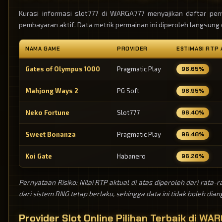
Kurasi informasi slot777 di WARGA777 menyajikan daftar per
pembayaran aktif. Data metrik permainan ini diperoleh langsung d
NAMA GAME
PROVIDER
ESTIMASI RTP
Gates of Olympus 1000
Pragmatic Play
96.65%
Mahjong Ways 2
PG Soft
96.95%
Neko Fortune
Slot777
96.40%
Sweet Bonanza
Pragmatic Play
96.48%
Koi Gate
Habanero
96.26%
Pernyataan Risiko: Nilai RTP aktual di atas diperoleh dari rata
dari sistem RNG tetap berlaku, sehingga data ini tidak boleh d
Provider Slot Online Pilihan Terbaik di WA