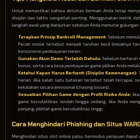
Untuk memastikan bahwa aktivitas bermain Anda tetap menyen
disiplin dan taktis sangatlah penting. Menggunakan metrik data
langkah awal yang dianjurkan sebelum Anda memutar gulungan 
Terapkan Prinsip Bankroll Management:
Sebelum memulai
Pecah modal tersebut menjadi taruhan kecil (misalnya ta
konsistensi pembayaran mesin.
Gunakan Akun Demo Terlebih Dahulu:
Sebelum bertaruh m
bonus, serta cara kerja pembayaran game pilihan Anda melalu
Ketahui Kapan Harus Berhenti (Disiplin Kemenangan):
T
harian. Jika salah satu batasan tersebut telah tercapai, s
kekalahan secara emosional (chasing losses).
Sesuaikan Pilihan Game dengan Profil Risiko Anda:
Jika
game bervolatilitas rendah hingga sedang. Jika Anda me
panjang, pilihlah game bervolatilitas tinggi.
Cara Menghindari Phishing dan Situs WAR
Menghindari situs slot online palsu bermodus penipuan dapat 