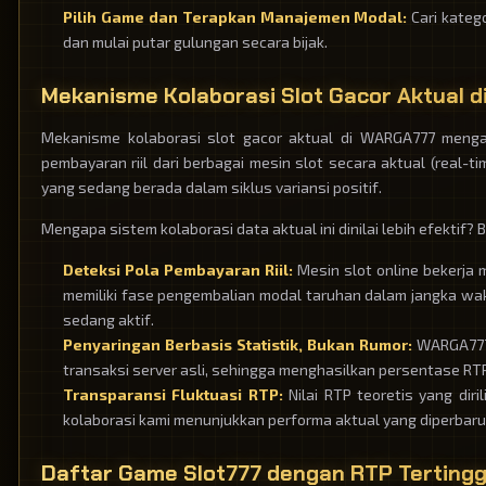
Pilih Game dan Terapkan Manajemen Modal:
Cari katego
dan mulai putar gulungan secara bijak.
Mekanisme Kolaborasi Slot Gacor Aktual 
Mekanisme kolaborasi slot gacor aktual di WARGA777 menga
pembayaran riil dari berbagai mesin slot secara aktual (real-t
yang sedang berada dalam siklus variansi positif.
Mengapa sistem kolaborasi data aktual ini dinilai lebih efektif? 
Deteksi Pola Pembayaran Riil:
Mesin slot online bekerja
memiliki fase pengembalian modal taruhan dalam jangka wa
sedang aktif.
Penyaringan Berbasis Statistik, Bukan Rumor:
WARGA777 
transaksi server asli, sehingga menghasilkan persentase R
Transparansi Fluktuasi RTP:
Nilai RTP teoretis yang diri
kolaborasi kami menunjukkan performa aktual yang diperbaru
Daftar Game Slot777 dengan RTP Tertinggi 