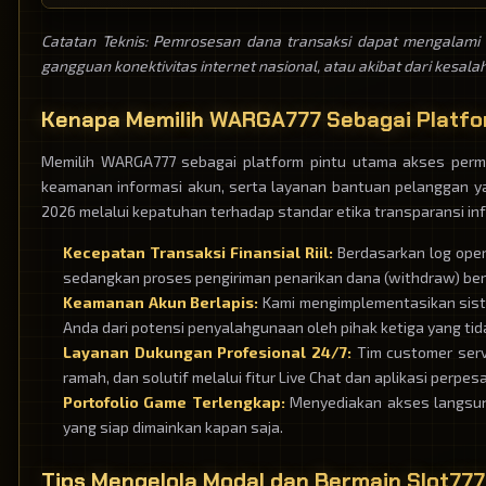
Catatan Teknis: Pemrosesan dana transaksi dapat mengalami 
gangguan konektivitas internet nasional, atau akibat dari kesal
Kenapa Memilih WARGA777 Sebagai Platfor
Memilih WARGA777 sebagai platform pintu utama akses permai
keamanan informasi akun, serta layanan bantuan pelanggan yan
2026 melalui kepatuhan terhadap standar etika transparansi inf
Kecepatan Transaksi Finansial Riil:
Berdasarkan log oper
sedangkan proses pengiriman penarikan dana (withdraw) berk
Keamanan Akun Berlapis:
Kami mengimplementasikan siste
Anda dari potensi penyalahgunaan oleh pihak ketiga yang ti
Layanan Dukungan Profesional 24/7:
Tim customer serv
ramah, dan solutif melalui fitur Live Chat dan aplikasi perpes
Portofolio Game Terlengkap:
Menyediakan akses langsung 
yang siap dimainkan kapan saja.
Tips Mengelola Modal dan Bermain Slot77