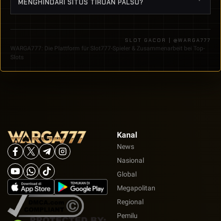
pengisian tiket formulir deposit yang tidak sesuai
MENGHINDARI SITUS TIRUAN PALSU?
generator angka acak (RNG), hasil putaran
dengan nominal transfer asli, sistem perbankan
individual jangka pendek tetap bergantung
Pastikan Anda selalu login atau bertransaksi
sedang offline atau mengalami pemeliharaan rutin,
sepenuhnya pada faktor keberuntungan.
melalui tautan domain resmi atau link alternatif
atau Anda salah mengirimkan nominal unik
SLOT GACOR | @WARGA777
sah yang dirilis oleh saluran komunikasi resmi
verifikasi. Hubungi tim CS kami via Live Chat 24 jam
WARGA777: Die Plattform für Slot777-Spieler & Zusammenarbeit bei Top-
WARGA777. Periksa juga apakah browser Anda
Slots
untuk verifikasi manual.
menampilkan ikon gembok terkunci yang
menandakan penggunaan protokol enkripsi data
HTTPS aman.
Kanal
News
Nasional
Global
Megapolitan
Regional
Pemilu