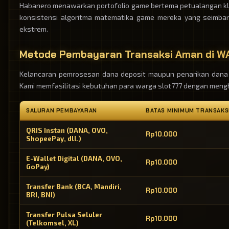
Habanero menawarkan portofolio game bertema petualangan klasi
konsistensi algoritma matematika game mereka yang seimban
ekstrem.
Metode Pembayaran Transaksi Aman di 
Kelancaran pemrosesan dana deposit maupun penarikan dana (w
Kami memfasilitasi kebutuhan para warga slot777 dengan mengh
SALURAN PEMBAYARAN
BATAS MINIMUM TRANSAKS
QRIS Instan (DANA, OVO,
Rp10.000
ShopeePay, dll.)
E-Wallet Digital (DANA, OVO,
Rp10.000
GoPay)
Transfer Bank (BCA, Mandiri,
Rp10.000
BRI, BNI)
Transfer Pulsa Seluler
Rp10.000
(Telkomsel, XL)