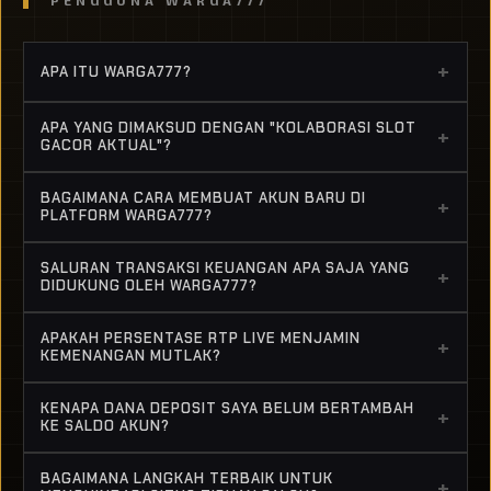
PENGGUNA WARGA777
+
APA ITU WARGA777?
WARGA777 adalah platform komunitas terpercaya
APA YANG DIMAKSUD DENGAN "KOLABORASI SLOT
+
2026 yang menyajikan wadah kolaborasi informasi
GACOR AKTUAL"?
bagi para warga slot777 untuk mengakses data
Merupakan sistem pengumpulan data kolektif dari
RTP live aktual, ulasan provider game online
BAGAIMANA CARA MEMBUAT AKUN BARU DI
+
aktivitas putaran ribuan pemain di platform
PLATFORM WARGA777?
ternama, serta panduan keamanan akun demi
WARGA777 untuk melacak frekuensi pembayaran
kenyamanan sesi bermain Anda.
Registrasi sangat mudah. Kunjungi situs resmi
riil dari berbagai mesin slot secara aktual (real-
SALURAN TRANSAKSI KEUANGAN APA SAJA YANG
+
WARGA777, klik menu "Daftar" di sudut kanan atas
DIDUKUNG OLEH WARGA777?
time), membantu para pengguna menyaring game
beranda, isi kolom formulir dengan data pribadi asli
yang sedang dalam fase variansi positif.
Kami mendukung berbagai pilihan gerbang
yang valid (username, password, email, kontak HP,
APAKAH PERSENTASE RTP LIVE MENJAMIN
+
transaksi elektronik terkemuka yang aman,
KEMENANGAN MUTLAK?
dan detail bank/e-wallet), lalu selesaikan sistem
meliputi transfer bank lokal terkemuka (BCA,
verifikasi captcha keamanan.
Sama sekali tidak. RTP (Return to Player)
Mandiri, BRI, BNI), pemrosesan instan lewat kode
KENAPA DANA DEPOSIT SAYA BELUM BERTAMBAH
+
merupakan indikator estimasi statistik jangka
KE SALDO AKUN?
QRIS cepat, transfer saldo e-wallet (DANA, OVO,
panjang dari pengembalian mesin kepada pemain.
GoPay), serta deposit pulsa kartu seluler
Keterlambatan saldo biasanya dipicu oleh
Dikarenakan sistem game bekerja menggunakan
BAGAIMANA LANGKAH TERBAIK UNTUK
Telkomsel dan XL.
+