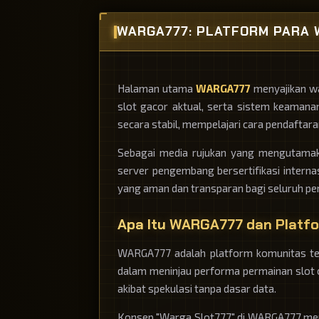
WARGA777: PLATFORM PARA 
Halaman utama
WARGA777
menyajikan wa
slot gacor aktual, serta sistem keamana
secara stabil, mempelajari cara pendaftar
Sebagai media rujukan yang mengutamaka
server pengembang bersertifikasi interna
yang aman dan transparan bagi seluruh p
Apa Itu WARGA777 dan Platf
WARGA777 adalah platform komunitas teri
dalam meninjau performa permainan slot 
akibat spekulasi tanpa dasar data.
Konsep "Warga Slot777" di WARGA777 meru