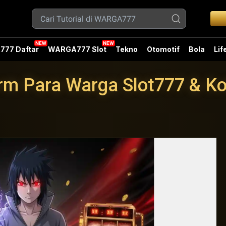
77 Daftar
WARGA777 Slot
Tekno
Otomotif
Bola
Lif
m Para Warga Slot777 & Kol