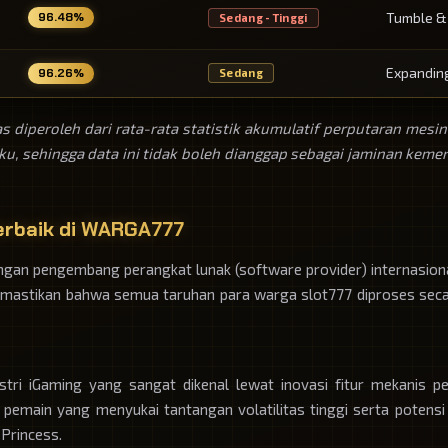
96.48%
Tumble &
Sedang - Tinggi
Expanding
96.26%
Sedang
tas diperoleh dari rata-rata statistik akumulatif perputaran mesi
ku, sehingga data ini tidak boleh dianggap sebagai jaminan kem
Terbaik di WARGA777
an pengembang perangkat lunak (software provider) internasiona
i memastikan bahwa semua taruhan para warga slot777 diproses secar
ri iGaming yang sangat dikenal lewat inovasi fitur mekanis pen
pemain yang menyukai tantangan volatilitas tinggi serta potensi 
 Princess.