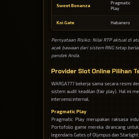
Pragmatic
Sweet Bonanza
Play
Koi Gate
Habanero
Pernyataan Risiko: Nilai RTP aktual di a
acak bawaan dari sistem RNG tetap berla
pendek Anda.
Provider Slot Online Pilihan 
WARGA777 bekerja sama secara resmi deng
sistem audit keadilan (fair play). Hal in
intervensi internal.
Pragmatic Play
Pragmatic Play merupakan raksasa indust
Portofolio game mereka dirancang untuk 
legendaris Gates of Olympus dan Starlight