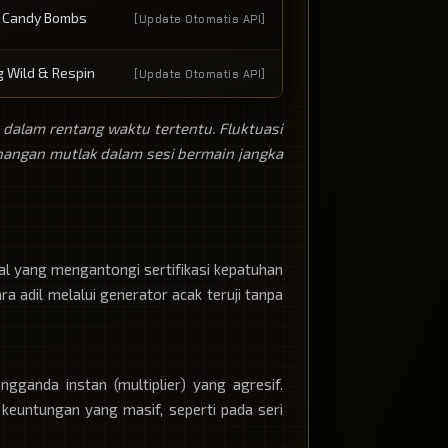
 Candy Bombs
[Update Otomatis API]
 Wild & Respin
[Update Otomatis API]
n dalam rentang waktu tertentu. Fluktuasi
enangan mutlak dalam sesi bermain jangka
l yang mengantongi sertifikasi kepatuhan
a adil melalui generator acak teruji tanpa
gganda instan (multiplier) yang agresif.
keuntungan yang masif, seperti pada seri