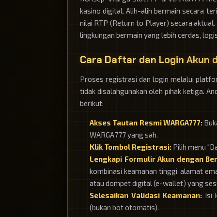
kasino digital. Alih-alih bermain secara 
nilai RTP (Return to Player) secara aktu
lingkungan bermain yang lebih cerdas, logi
Cara Daftar dan Login Akun 
Proses registrasi dan login melalui pla
tidak disalahgunakan oleh pihak ketiga. 
berikut:
Akses Tautan Resmi WARGA777:
Buka
WARGA777 yang sah.
Klik Tombol Registrasi:
Pilih menu "D
Lengkapi Formulir Akun dengan Ben
kombinasi keamanan tinggi; alamat ema
atau dompet digital (e-wallet) yang sesu
Selesaikan Validasi Keamanan:
Isi 
(bukan bot otomatis).