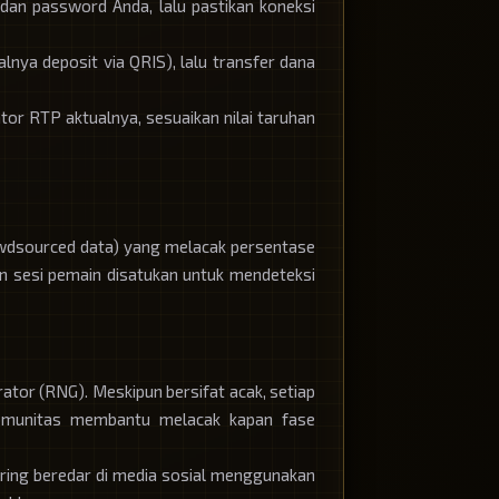
an password Anda, lalu pastikan koneksi
nya deposit via QRIS), lalu transfer dana
ator RTP aktualnya, sesuaikan nilai taruhan
owdsourced data) yang melacak persentase
buan sesi pemain disatukan untuk mendeteksi
or (RNG). Meskipun bersifat acak, setiap
komunitas membantu melacak kapan fase
ing beredar di media sosial menggunakan