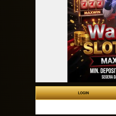
LOGIN