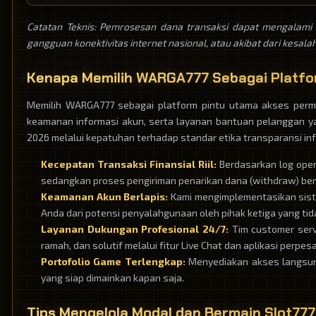
Catatan Teknis: Pemrosesan dana transaksi dapat mengalami 
gangguan konektivitas internet nasional, atau akibat dari kesal
Kenapa Memilih WARGA777 Sebagai Platfor
Memilih WARGA777 sebagai platform pintu utama akses permai
keamanan informasi akun, serta layanan bantuan pelanggan yan
2026 melalui kepatuhan terhadap standar etika transparansi inf
Kecepatan Transaksi Finansial Riil:
Berdasarkan log oper
sedangkan proses pengiriman penarikan dana (withdraw) berk
Keamanan Akun Berlapis:
Kami mengimplementasikan siste
Anda dari potensi penyalahgunaan oleh pihak ketiga yang ti
Layanan Dukungan Profesional 24/7:
Tim customer serv
ramah, dan solutif melalui fitur Live Chat dan aplikasi perpes
Portofolio Game Terlengkap:
Menyediakan akses langsung 
yang siap dimainkan kapan saja.
Tips Mengelola Modal dan Bermain Slot77