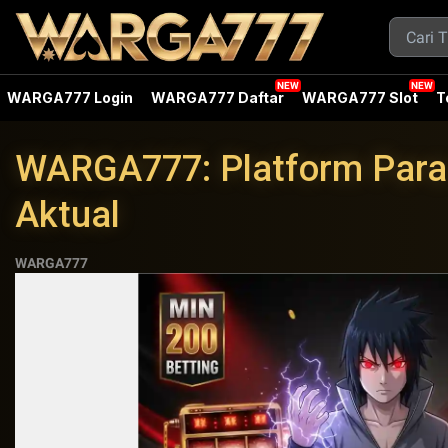
WARGA777 Login
WARGA777 Daftar
WARGA777 Slot
T
WARGA777: Platform Para 
Aktual
WARGA777