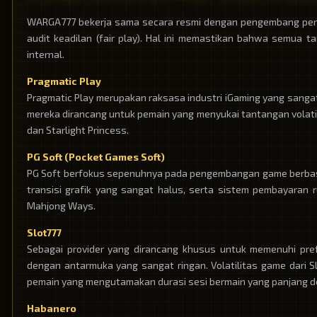
WARGA777 bekerja sama secara resmi dengan pengembang perang
audit keadilan (fair play). Hal ini memastikan bahwa semua ta
internal.
Pragmatic Play
Pragmatic Play merupakan raksasa industri iGaming yang sangat 
mereka dirancang untuk pemain yang menyukai tantangan volatili
dan Starlight Princess.
PG Soft (Pocket Games Soft)
PG Soft berfokus sepenuhnya pada pengembangan game berbasis v
transisi grafik yang sangat halus, serta sistem pembayaran r
Mahjong Ways.
Slot777
Sebagai provider yang dirancang khusus untuk memenuhi pref
dengan antarmuka yang sangat ringan. Volatilitas game dari S
pemain yang mengutamakan durasi sesi bermain yang panjang de
Habanero