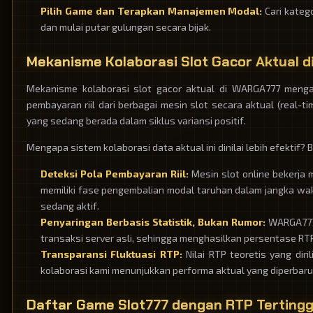
Pilih Game dan Terapkan Manajemen Modal:
Cari katego
dan mulai putar gulungan secara bijak.
Mekanisme Kolaborasi Slot Gacor Aktual 
Mekanisme kolaborasi slot gacor aktual di WARGA777 menga
pembayaran riil dari berbagai mesin slot secara aktual (real-t
yang sedang berada dalam siklus variansi positif.
Mengapa sistem kolaborasi data aktual ini dinilai lebih efektif? 
Deteksi Pola Pembayaran Riil:
Mesin slot online bekerja
memiliki fase pengembalian modal taruhan dalam jangka wa
sedang aktif.
Penyaringan Berbasis Statistik, Bukan Rumor:
WARGA777 
transaksi server asli, sehingga menghasilkan persentase R
Transparansi Fluktuasi RTP:
Nilai RTP teoretis yang diri
kolaborasi kami menunjukkan performa aktual yang diperbaru
Daftar Game Slot777 dengan RTP Tertinggi 