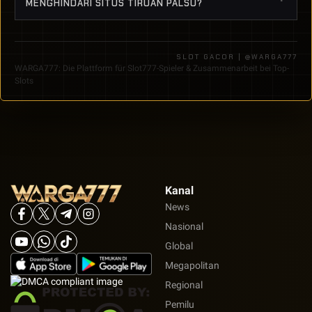
pengisian tiket formulir deposit yang tidak sesuai
MENGHINDARI SITUS TIRUAN PALSU?
generator angka acak (RNG), hasil putaran
dengan nominal transfer asli, sistem perbankan
individual jangka pendek tetap bergantung
Pastikan Anda selalu login atau bertransaksi
sedang offline atau mengalami pemeliharaan rutin,
sepenuhnya pada faktor keberuntungan.
melalui tautan domain resmi atau link alternatif
atau Anda salah mengirimkan nominal unik
SLOT GACOR | @WARGA777
sah yang dirilis oleh saluran komunikasi resmi
verifikasi. Hubungi tim CS kami via Live Chat 24 jam
WARGA777: Die Plattform für Slot777-Spieler & Zusammenarbeit bei Top-
WARGA777. Periksa juga apakah browser Anda
Slots
untuk verifikasi manual.
menampilkan ikon gembok terkunci yang
menandakan penggunaan protokol enkripsi data
HTTPS aman.
Kanal
News
Nasional
Global
Megapolitan
Regional
Pemilu