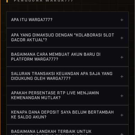
PENGGUNA WARGA777
+
APA ITU WARGA777?
WARGA777 adalah platform komunitas terpercaya
APA YANG DIMAKSUD DENGAN "KOLABORASI SLOT
+
2026 yang menyajikan wadah kolaborasi informasi
GACOR AKTUAL"?
bagi para warga slot777 untuk mengakses data
Merupakan sistem pengumpulan data kolektif dari
RTP live aktual, ulasan provider game online
BAGAIMANA CARA MEMBUAT AKUN BARU DI
+
aktivitas putaran ribuan pemain di platform
PLATFORM WARGA777?
ternama, serta panduan keamanan akun demi
WARGA777 untuk melacak frekuensi pembayaran
kenyamanan sesi bermain Anda.
Registrasi sangat mudah. Kunjungi situs resmi
riil dari berbagai mesin slot secara aktual (real-
SALURAN TRANSAKSI KEUANGAN APA SAJA YANG
+
WARGA777, klik menu "Daftar" di sudut kanan atas
DIDUKUNG OLEH WARGA777?
time), membantu para pengguna menyaring game
beranda, isi kolom formulir dengan data pribadi asli
yang sedang dalam fase variansi positif.
Kami mendukung berbagai pilihan gerbang
yang valid (username, password, email, kontak HP,
APAKAH PERSENTASE RTP LIVE MENJAMIN
+
transaksi elektronik terkemuka yang aman,
KEMENANGAN MUTLAK?
dan detail bank/e-wallet), lalu selesaikan sistem
meliputi transfer bank lokal terkemuka (BCA,
verifikasi captcha keamanan.
Sama sekali tidak. RTP (Return to Player)
Mandiri, BRI, BNI), pemrosesan instan lewat kode
KENAPA DANA DEPOSIT SAYA BELUM BERTAMBAH
+
merupakan indikator estimasi statistik jangka
KE SALDO AKUN?
QRIS cepat, transfer saldo e-wallet (DANA, OVO,
panjang dari pengembalian mesin kepada pemain.
GoPay), serta deposit pulsa kartu seluler
Keterlambatan saldo biasanya dipicu oleh
Dikarenakan sistem game bekerja menggunakan
BAGAIMANA LANGKAH TERBAIK UNTUK
Telkomsel dan XL.
+