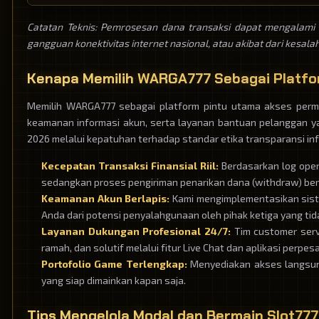
Catatan Teknis: Pemrosesan dana transaksi dapat mengalami 
gangguan konektivitas internet nasional, atau akibat dari kesal
Kenapa Memilih WARGA777 Sebagai Platfor
Memilih WARGA777 sebagai platform pintu utama akses permai
keamanan informasi akun, serta layanan bantuan pelanggan yan
2026 melalui kepatuhan terhadap standar etika transparansi inf
Kecepatan Transaksi Finansial Riil:
Berdasarkan log oper
sedangkan proses pengiriman penarikan dana (withdraw) berk
Keamanan Akun Berlapis:
Kami mengimplementasikan siste
Anda dari potensi penyalahgunaan oleh pihak ketiga yang ti
Layanan Dukungan Profesional 24/7:
Tim customer serv
ramah, dan solutif melalui fitur Live Chat dan aplikasi perpes
Portofolio Game Terlengkap:
Menyediakan akses langsung 
yang siap dimainkan kapan saja.
Tips Mengelola Modal dan Bermain Slot77