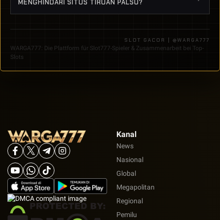
pengisian tiket formulir deposit yang tidak sesuai
MENGHINDARI SITUS TIRUAN PALSU?
generator angka acak (RNG), hasil putaran
dengan nominal transfer asli, sistem perbankan
individual jangka pendek tetap bergantung
Pastikan Anda selalu login atau bertransaksi
sedang offline atau mengalami pemeliharaan rutin,
sepenuhnya pada faktor keberuntungan.
melalui tautan domain resmi atau link alternatif
atau Anda salah mengirimkan nominal unik
SLOT GACOR | @WARGA777
sah yang dirilis oleh saluran komunikasi resmi
verifikasi. Hubungi tim CS kami via Live Chat 24 jam
WARGA777: Die Plattform für Slot777-Spieler & Zusammenarbeit bei Top-
WARGA777. Periksa juga apakah browser Anda
Slots
untuk verifikasi manual.
menampilkan ikon gembok terkunci yang
menandakan penggunaan protokol enkripsi data
HTTPS aman.
Kanal
News
Nasional
Global
Megapolitan
Regional
Pemilu