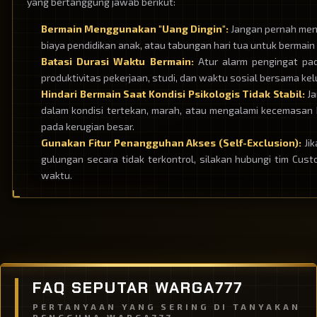
yang bertanggung jawab berikut:
Bermain Menggunakan "Uang Dingin":
Jangan pernah meny
biaya pendidikan anak, atau tabungan hari tua untuk bermain 
Batasi Durasi Waktu Bermain:
Atur alarm pengingat pad
produktivitas pekerjaan, studi, dan waktu sosial bersama kel
Hindari Bermain Saat Kondisi Psikologis Tidak Stabil:
Ja
dalam kondisi tertekan, marah, atau mengalami kecemasan b
pada kerugian besar.
Gunakan Fitur Penangguhan Akses (Self-Exclusion):
Jik
gulungan secara tidak terkontrol, silakan hubungi tim C
waktu.
FAQ SEPUTAR WARGA777
PERTANYAAN YANG SERING DI TANYAKAN