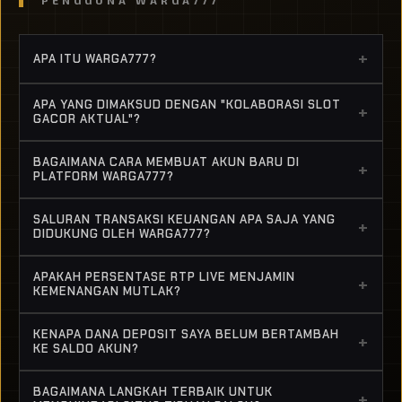
PENGGUNA WARGA777
+
APA ITU WARGA777?
WARGA777 adalah platform komunitas terpercaya
APA YANG DIMAKSUD DENGAN "KOLABORASI SLOT
+
2026 yang menyajikan wadah kolaborasi informasi
GACOR AKTUAL"?
bagi para warga slot777 untuk mengakses data
Merupakan sistem pengumpulan data kolektif dari
RTP live aktual, ulasan provider game online
BAGAIMANA CARA MEMBUAT AKUN BARU DI
+
aktivitas putaran ribuan pemain di platform
PLATFORM WARGA777?
ternama, serta panduan keamanan akun demi
WARGA777 untuk melacak frekuensi pembayaran
kenyamanan sesi bermain Anda.
Registrasi sangat mudah. Kunjungi situs resmi
riil dari berbagai mesin slot secara aktual (real-
SALURAN TRANSAKSI KEUANGAN APA SAJA YANG
+
WARGA777, klik menu "Daftar" di sudut kanan atas
DIDUKUNG OLEH WARGA777?
time), membantu para pengguna menyaring game
beranda, isi kolom formulir dengan data pribadi asli
yang sedang dalam fase variansi positif.
Kami mendukung berbagai pilihan gerbang
yang valid (username, password, email, kontak HP,
APAKAH PERSENTASE RTP LIVE MENJAMIN
+
transaksi elektronik terkemuka yang aman,
KEMENANGAN MUTLAK?
dan detail bank/e-wallet), lalu selesaikan sistem
meliputi transfer bank lokal terkemuka (BCA,
verifikasi captcha keamanan.
Sama sekali tidak. RTP (Return to Player)
Mandiri, BRI, BNI), pemrosesan instan lewat kode
KENAPA DANA DEPOSIT SAYA BELUM BERTAMBAH
+
merupakan indikator estimasi statistik jangka
KE SALDO AKUN?
QRIS cepat, transfer saldo e-wallet (DANA, OVO,
panjang dari pengembalian mesin kepada pemain.
GoPay), serta deposit pulsa kartu seluler
Keterlambatan saldo biasanya dipicu oleh
Dikarenakan sistem game bekerja menggunakan
BAGAIMANA LANGKAH TERBAIK UNTUK
Telkomsel dan XL.
+