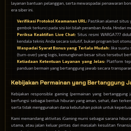
layanan bantuan pelanggan, serta mewaspadai penawaran bonus 
era siber ini.
Verifikasi Protokol Keamanan URL:
Pastikan alamat situs 
gembok terkunci pada sisi kiri bilah peramban Anda. Hindar
Periksa Keaktifan Live Chat:
Situs resmi WARGA777 diduk
kendala teknis Anda secara solutif, bukan program bot otom
Waspadai Syarat Bonus yang Terlalu Mudah:
Jika suatu
(turn-over) yang logis, kemungkinan besar situs tersebut b
Ketiadaan Ketentuan Layanan yang Jelas:
Platform tep
panduan bermain yang bertanggung jawab secara transparan
Kebijakan Permainan yang Bertanggung J
Kebijakan responsible gaming (permainan yang bertanggung 
berfungsi sebagai bentuk hiburan yang aman, sehat, dan terk
serta tidak menggunakan dana kebutuhan pokok untuk keperlua
Kami memandang aktivitas iGaming murni sebagai sarana hibura
utama, atau jalan keluar pintas dari masalah kesulitan finans