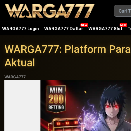
WARGA777 Login
WARGA777 Daftar
WARGA777 Slot
T
WARGA777: Platform Para 
Aktual
WARGA777