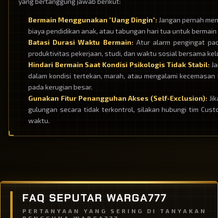
yang bertanggung jawab berikut:
Bermain Menggunakan "Uang Dingin":
Jangan pernah meny
biaya pendidikan anak, atau tabungan hari tua untuk bermain 
Batasi Durasi Waktu Bermain:
Atur alarm pengingat pad
produktivitas pekerjaan, studi, dan waktu sosial bersama kel
Hindari Bermain Saat Kondisi Psikologis Tidak Stabil:
Ja
dalam kondisi tertekan, marah, atau mengalami kecemasan b
pada kerugian besar.
Gunakan Fitur Penangguhan Akses (Self-Exclusion):
Jik
gulungan secara tidak terkontrol, silakan hubungi tim C
waktu.
FAQ SEPUTAR WARGA777
PERTANYAAN YANG SERING DI TANYAKAN