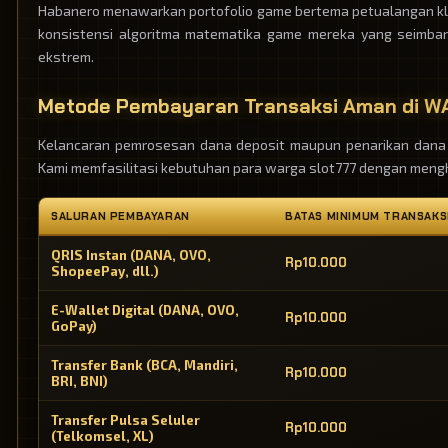
Habanero menawarkan portofolio game bertema petualangan klasi
konsistensi algoritma matematika game mereka yang seimban
ekstrem.
Metode Pembayaran Transaksi Aman di 
Kelancaran pemrosesan dana deposit maupun penarikan dana (w
Kami memfasilitasi kebutuhan para warga slot777 dengan mengh
SALURAN PEMBAYARAN
BATAS MINIMUM TRANSAKS
QRIS Instan (DANA, OVO,
Rp10.000
ShopeePay, dll.)
E-Wallet Digital (DANA, OVO,
Rp10.000
GoPay)
Transfer Bank (BCA, Mandiri,
Rp10.000
BRI, BNI)
Transfer Pulsa Seluler
Rp10.000
(Telkomsel, XL)