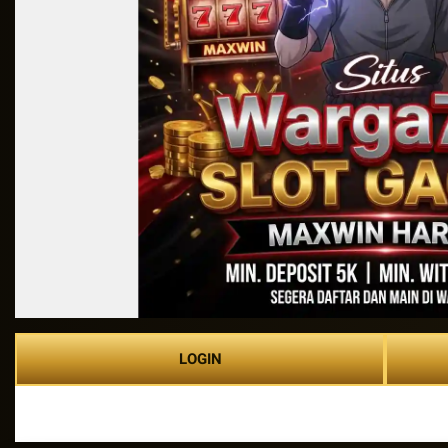
LOGIN