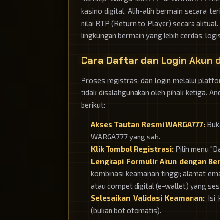
kasino digital. Alih-alih bermain secara 
nilai RTP (Return to Player) secara aktu
lingkungan bermain yang lebih cerdas, logi
Cara Daftar dan Login Akun 
Proses registrasi dan login melalui pla
tidak disalahgunakan oleh pihak ketiga. 
berikut:
Akses Tautan Resmi WARGA777:
Buka
WARGA777 yang sah.
Klik Tombol Registrasi:
Pilih menu "D
Lengkapi Formulir Akun dengan Ben
kombinasi keamanan tinggi; alamat ema
atau dompet digital (e-wallet) yang sesu
Selesaikan Validasi Keamanan:
Isi 
(bukan bot otomatis).