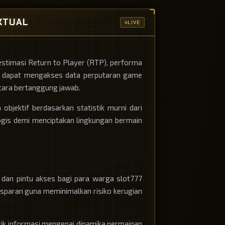
KTUAL
LIVE
estimasi Return to Player (RTP), performa
una dapat mengakses data perputaran game
ecara bertanggung jawab.
jektif berdasarkan statistik murni dari
logis demi menciptakan lingkungan bermain
 dan pintu akses bagi para warga slot777
sparan guna meminimalkan risiko kerugian
ik informasi mengenai dinamika permainan