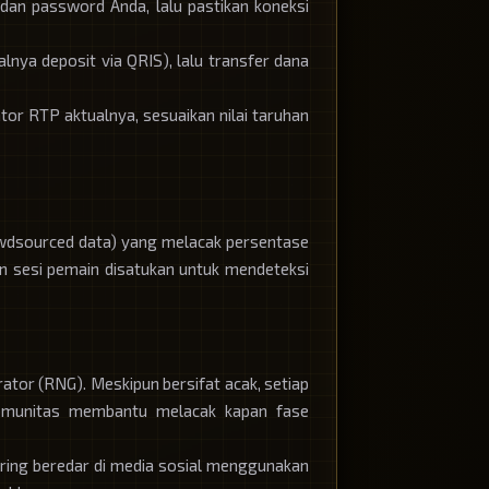
an password Anda, lalu pastikan koneksi
nya deposit via QRIS), lalu transfer dana
ator RTP aktualnya, sesuaikan nilai taruhan
owdsourced data) yang melacak persentase
buan sesi pemain disatukan untuk mendeteksi
or (RNG). Meskipun bersifat acak, setiap
komunitas membantu melacak kapan fase
ing beredar di media sosial menggunakan