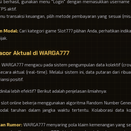
si berhasil, gunakan menu "Login" dengan memasukkan username d
S aktif.
u transaksi keuangan, pilih metode pembayaran yang sesuai (misal
n Modal:
Cari kategori game Slot777 pilihan Anda, perhatikan indik
jak.
acor Aktual di WARGA777
di WARGA777 mengacu pada sistem pengumpulan data kolektif (cr
ecara aktual (real-time). Melalui sistem ini, data putaran dari ri
nsi positif.
nilai lebih efektif? Berikut adalah penjelasan ilmiahnya:
slot online bekerja menggunakan algoritma Random Number Generat
odal taruhan dalam jangka waktu tertentu. Kolaborasi data 
kan Rumor:
WARGA777 menyaring pola klaim kemenangan yang ser