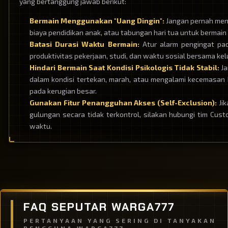
yang bertanggung jawab berikut:
Bermain Menggunakan "Uang Dingin":
Jangan pernah meny
biaya pendidikan anak, atau tabungan hari tua untuk bermain 
Batasi Durasi Waktu Bermain:
Atur alarm pengingat pad
produktivitas pekerjaan, studi, dan waktu sosial bersama kel
Hindari Bermain Saat Kondisi Psikologis Tidak Stabil:
Ja
dalam kondisi tertekan, marah, atau mengalami kecemasan b
pada kerugian besar.
Gunakan Fitur Penangguhan Akses (Self-Exclusion):
Jik
gulungan secara tidak terkontrol, silakan hubungi tim C
waktu.
FAQ SEPUTAR WARGA777
PERTANYAAN YANG SERING DI TANYAKAN