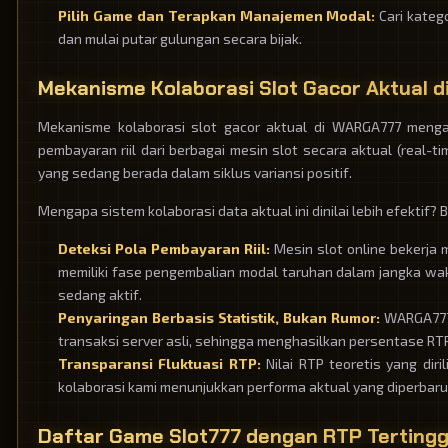
Pilih Game dan Terapkan Manajemen Modal:
Cari katego
dan mulai putar gulungan secara bijak.
Mekanisme Kolaborasi Slot Gacor Aktual 
Mekanisme kolaborasi slot gacor aktual di WARGA777 menga
pembayaran riil dari berbagai mesin slot secara aktual (real-t
yang sedang berada dalam siklus variansi positif.
Mengapa sistem kolaborasi data aktual ini dinilai lebih efektif? 
Deteksi Pola Pembayaran Riil:
Mesin slot online bekerja
memiliki fase pengembalian modal taruhan dalam jangka wa
sedang aktif.
Penyaringan Berbasis Statistik, Bukan Rumor:
WARGA777 
transaksi server asli, sehingga menghasilkan persentase R
Transparansi Fluktuasi RTP:
Nilai RTP teoretis yang diri
kolaborasi kami menunjukkan performa aktual yang diperbaru
Daftar Game Slot777 dengan RTP Tertinggi 