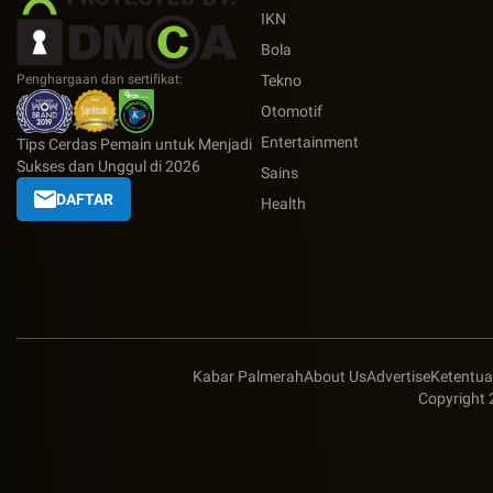
IKN
Bola
Penghargaan dan sertifikat:
Tekno
Otomotif
Entertainment
Tips Cerdas Pemain untuk Menjadi
Sukses dan Unggul di 2026
Sains
DAFTAR
Health
Kabar Palmerah
About Us
Advertise
Ketentu
Copyright 