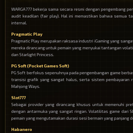
WARGA777 bekerja sama secara resmi dengan pengembang perang
audit keadilan (fair play). Hal ini memastikan bahwa semua ta
internal.
Pragmatic Play
Pragmatic Play merupakan raksasa industri iGaming yang sangat 
mereka dirancang untuk pemain yang menyukai tantangan volatili
dan Starlight Princess.
PG Soft (Pocket Games Soft)
PG Soft berfokus sepenuhnya pada pengembangan game berbasis v
transisi grafik yang sangat halus, serta sistem pembayaran r
Mahjong Ways.
Slot777
Sebagai provider yang dirancang khusus untuk memenuhi pref
dengan antarmuka yang sangat ringan. Volatilitas game dari S
pemain yang mengutamakan durasi sesi bermain yang panjang de
Habanero